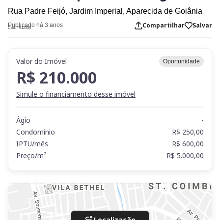
Rua Padre Feijó,
Jardim Imperial,
Aparecida de Goiânia
Compartilhar
Salvar
Publicado há 3 anos
Cod. TA12356
Valor do Imóvel
Oportunidade
R$ 210.000
Simule o financiamento desse imóvel
Ágio
-
Condomínio
R$ 250,00
IPTU/mês
R$ 600,00
Preço/m²
R$ 5.000,00
Localização