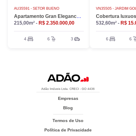
AU35591 -
SETOR BUENO
VN35505 -
JARDIM GO
Apartamento Gran Elegance - 4 suites + Home Office
215,00m² -
R$ 2.350.000,00
532,60m² -
R$ 15.
4
6
3
6
6
Adão Imóveis Ltda. CRECI - GO 4436
Empresas
Blog
Termos de Uso
Política de Privacidade