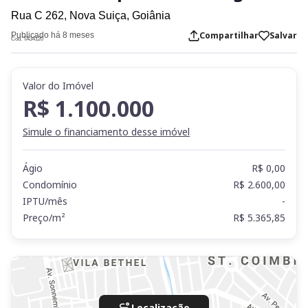
Rua C 262,
Nova Suiça,
Goiânia
Compartilhar
Salvar
Publicado há 8 meses
Cod. TA34120
Valor do Imóvel
R$ 1.100.000
Simule o financiamento desse imóvel
Ágio
R$ 0,00
Condomínio
R$ 2.600,00
IPTU/mês
-
Preço/m²
R$ 5.365,85
Localização