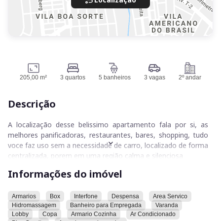
205,00 m²
3 quartos
5 banheiros
3 vagas
2º andar
Descrição
A localização desse belissimo apartamento fala por si, as
melhores panificadoras, restaurantes, bares, shopping, tudo
voce faz uso sem a necessidade de carro, localizado de forma
centralizada, porem em uma região calma e silenciosa
Informações do imóvel
Escolas, Hospitais, Farmacias, tudo oque se faz necessario
voce vai ter nas proximidades
Armarios
Box
Interfone
Despensa
Area Servico
Hidromassagem
Banheiro para Empregada
Varanda
Apartamento maravilhoso, piso todo em granito
Lobby
Copa
Armario Cozinha
Ar Condicionado