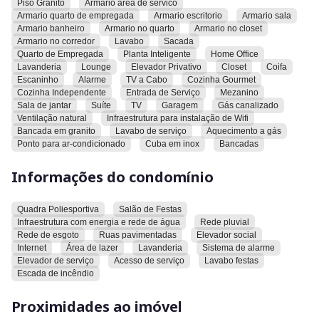
Piso Granito
Armario area de servico
São 3 suites plenas, sendo a master com banheiro de
Armario quarto de empregada
Armario escritorio
Armario sala
hidromassagem
Armario banheiro
Armario no quarto
Armario no closet
Armario no corredor
Lavabo
Sacada
Chuveiros com aquecimento a gás, via caldeira
Quarto de Empregada
Planta Inteligente
Home Office
Lavanderia
Lounge
Elevador Privativo
Closet
Coifa
Escaninho
Alarme
TV a Cabo
Cozinha Gourmet
Area privativa 205 m2 muito bem dstribuidos em sala de
Cozinha Independente
Entrada de Serviço
Mezanino
jantar, sala de visitas e sala de TV, uma cozinha repleta de
Sala de jantar
Suíte
TV
Garagem
Gás canalizado
armarios, 3 dispensas sendo uma na sala, uma na cozinha e
Ventilação natural
Infraestrutura para instalação de Wifi
uma na area de serviço, area de serviço espaçosa, com
Bancada em granito
Lavabo de serviço
Aquecimento a gás
banheiro de serviço, lavabo na entrada, 2 suites plenas de
Ponto para ar-condicionado
Cuba em inox
Bancadas
tamanho excelente e uma suite master com hidro, 3 vagas
Informações do condomínio
de garagem sendo 2 em gaveta, cabe RAM, escaninho muito
espaçoso, uma varanda toda na cortina de vidro.
Quadra Poliesportiva
Salão de Festas
armarios da cozinha Florense, armarios dos quartos TERRA
Infraestrutura com energia e rede de água
Rede pluvial
tudo muito bem conservado
Rede de esgoto
Ruas pavimentadas
Elevador social
Internet
Área de lazer
Lavanderia
Sistema de alarme
Elevador de serviço
Acesso de serviço
Lavabo festas
pe direito com 2,75 metros, forro todo rebaixado, projeto de
Escada de incêndio
iluminação muito bem feito
Proximidades ao imóvel
um produto exclusivo com apenas 9 moradores,