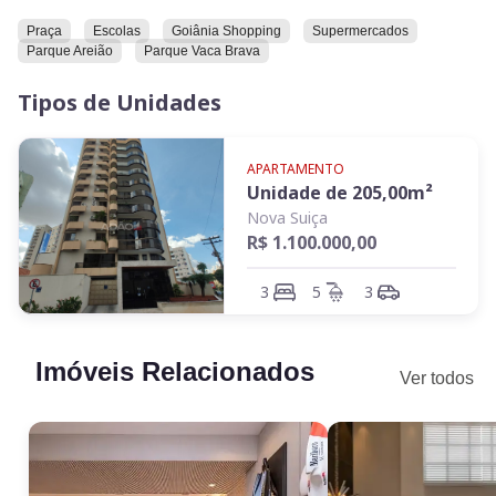
apartamento 1 por andar, com apenas 9 unidades, ambiente
totalmente familiar
Praça
Escolas
Goiânia Shopping
Supermercados
Parque Areião
Parque Vaca Brava
Tipos de Unidades
APARTAMENTO
Unidade de
205,00
m²
Nova Suiça
R$ 1.100.000,00
3
5
3
Imóveis Relacionados
Ver todos