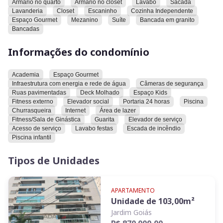
Armario no quarto
Armario no closet
Lavabo
Sacada
lavabo, sacada, lavanderia, closet, escaninho, cozinha
Lavanderia
Closet
Escaninho
Cozinha Independente
independente, espaço gourmet, mezanino e suíte. A bancada
Espaço Gourmet
Mezanino
Suíte
Bancada em granito
é de granito.
Bancadas
O condomínio onde o apartamento está situado oferece
Informações do condomínio
academia, espaço gourmet, infraestrutura com energia e
rede de água, câmeras de segurança, ruas pavimentadas,
Academia
Espaço Gourmet
deck molhado, espaço kids, fitness externo, elevador social,
Infraestrutura com energia e rede de água
Câmeras de segurança
portaria 24 horas, piscina, churrasqueira, internet, área de
Ruas pavimentadas
Deck Molhado
Espaço Kids
lazer, fitness/sala de ginástica, guarita, elevador de serviço,
Fitness externo
Elevador social
Portaria 24 horas
Piscina
acesso de serviço, lavabo festas, escada de incêndio e piscina
Churrasqueira
Internet
Área de lazer
Fitness/Sala de Ginástica
Guarita
Elevador de serviço
infantil.
Acesso de serviço
Lavabo festas
Escada de incêndio
Piscina infantil
Convidamos você a conhecer este imóvel e explorar todas as
suas características e comodidades.
Tipos de Unidades
APARTAMENTO
Unidade de
103,00
m²
Jardim Goiás