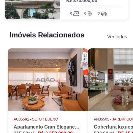
R$ 870.000,00
3
3
2
Imóveis Relacionados
Ver todos
AU35591 -
SETOR BUENO
VN35505 -
JARDIM GO
Apartamento Gran Elegance - 4 suites + Home Office