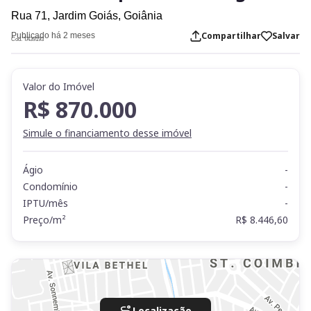
Rua 71,
Jardim Goiás,
Goiânia
Compartilhar
Salvar
Publicado há 2 meses
Cod. TA39193
Valor do Imóvel
R$ 870.000
Simule o financiamento desse imóvel
Ágio
-
Condomínio
-
IPTU/mês
-
Preço/m²
R$ 8.446,60
Localização