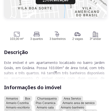
103,00 m²
3 quartos
3 banheiros
2 vagas
3º andar
Descrição
Este imóvel é um apartamento localizado no bairro Jardim
Goiás, em Goiânia. Possui 103.00m² de área total, com três
suítes e três quartos. Há também três banheiros disponíveis
no apartamento. O imóvel conta com duas vagas de
garagem.
Informações do imóvel
O apartamento possui armários, box, churrasqueira, área de
serviço, armário na cozinha, piso de cerâmica, armário na
Armarios
Box
Churrasqueira
Area Servico
Armario Cozinha
Piso Ceramica
Armario area de servico
área de serviço, armário no escritório, armário na sala,
Armario escritorio
Armario sala
Armario banheiro
armário no banheiro, armário no quarto, armário no closet,