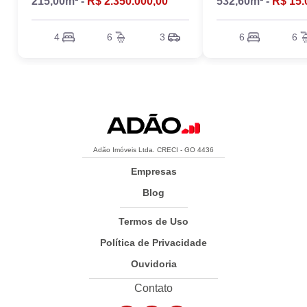
215,00m² -
R$ 2.350.000,00
532,60m² -
R$ 15.
4
6
3
6
6
Adão Imóveis Ltda. CRECI - GO 4436
Empresas
Blog
Termos de Uso
Política de Privacidade
Ouvidoria
Contato