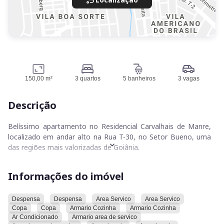
150,00 m²
3 quartos
5 banheiros
3 vagas
Descrição
Belíssimo apartamento no Residencial Carvalhais de Manre,
localizado em andar alto na Rua T-30, no Setor Bueno, uma
das regiões mais valorizadas de Goiânia.
Com 150m², o imóvel oferece 03 suítes climatizadas, 05
Informações do imóvel
banheiros, ampla sala para 03 ambientes com ar-
condicionado, cozinha americana com bancada em ilha em
Silestone branco, elevador privativo, despensa, área de
Despensa
Despensa
Area Servico
Area Servico
Copa
Copa
Armario Cozinha
Armario Cozinha
serviço, entrada de serviço, escaninho e 03 vagas de garagem
Ar Condicionado
Armario area de servico
paralelas.