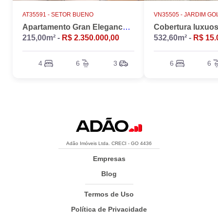
AT35591 -
SETOR BUENO
VN35505 -
JARDIM GO
Apartamento Gran Elegance - 4 suites + Home Office
215,00m² -
R$ 2.350.000,00
532,60m² -
R$ 15.
4
6
3
6
6
Adão Imóveis Ltda. CRECI - GO 4436
Empresas
Blog
Termos de Uso
Política de Privacidade