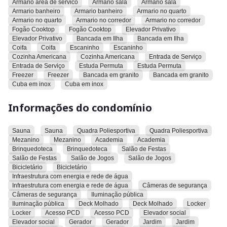
Armario area de servico
Armario sala
Armario sala
Armario banheiro
Armario banheiro
Armario no quarto
O apartamento é riquíssimo em armários planejados e possui
Armario no quarto
Armario no corredor
Armario no corredor
um sofisticado projeto de interiores, com acabamento
Fogão Cooktop
Fogão Cooktop
Elevador Privativo
premium e mobiliário de alto padrão. Entre os diferenciais
Elevador Privativo
Bancada em Ilha
Bancada em Ilha
Coifa
Coifa
Escaninho
Escaninho
estão piso porcelanato Calacatta 120x120, iluminação
Cozinha Americana
Cozinha Americana
Entrada de Serviço
completa Interpam, lavabo com cuba em ônix iluminada,
Entrada de Serviço
Estuda Permuta
Estuda Permuta
varanda com cortina de vidro Balcony e cortinas
Freezer
Freezer
Bancada em granito
Bancada em granito
motorizadas, divisórias metálicas espelhadas, jardim vertical,
Cuba em inox
Cuba em inox
espelhos decorativos e móveis assinados.
Informações do condomínio
Todos os ambientes contam com móveis planejados e
decoração refinada, incluindo sofá automatizado em linho,
Sauna
Sauna
Quadra Poliesportiva
Quadra Poliesportiva
mesa para 10 lugares, poltronas em veludo, móveis em laca e
Mezanino
Mezanino
Academia
Academia
varanda gourmet totalmente equipada.
Brinquedoteca
Brinquedoteca
Salão de Festas
Salão de Festas
Salão de Jogos
Salão de Jogos
A cozinha possui eletrodomésticos premium, incluindo
Bicicletário
Bicicletário
cooktop Crissair 5 bocas, coifa Cuisinart, forno elétrico
Infraestrutura com energia e rede de água
Infraestrutura com energia e rede de água
Câmeras de segurança
Electrolux, micro-ondas embutido, cervejeira, adega, lava e
Câmeras de segurança
Iluminação pública
seca LG 14kg e refrigerador Samsung Food Showcase inox de
Iluminação pública
Deck Molhado
Deck Molhado
Locker
3 portas.
Locker
Acesso PCD
Acesso PCD
Elevador social
Elevador social
Gerador
Gerador
Jardim
Jardim