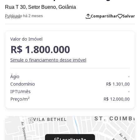
Rua T 30,
Setor Bueno,
Goiânia
Compartilhar
Salvar
Publicado há 2 meses
Cod. VN39199
Valor do Imóvel
R$ 1.800.000
Simule o financiamento desse imóvel
Ágio
-
Condomínio
R$ 1.301,00
IPTU/mês
-
Preço/m²
R$ 12.000,00
Localização