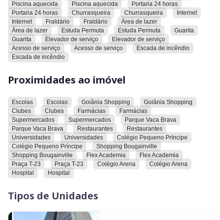
As suítes possuem armários personalizados, camas box e TVs
Piscina aquecida
Piscina aquecida
Portaria 24 horas
instaladas. Todos os ar-condicionados são LG Inverter com
Portaria 24 horas
Churrasqueira
Churrasqueira
Internet
Internet
Fraldário
Fraldário
Área de lazer
acabamento espelhado e design sofisticado.
Área de lazer
Estuda Permuta
Estuda Permuta
Guarita
Guarita
Elevador de serviço
Elevador de serviço
O condomínio oferece lazer completo e segurança, com
Acesso de serviço
Acesso de serviço
Escada de incêndio
piscina aquecida, sauna, academia, quadra poliesportiva,
Escada de incêndio
salão de festas, salão de jogos, brinquedoteca, bicicletário,
churrasqueira, deck molhado, gerador, acessibilidade, portaria
Proximidades ao imóvel
24 horas e monitoramento por câmeras.
Escolas
Escolas
Goiânia Shopping
Goiânia Shopping
Localização privilegiada, próximo ao Parque Vaca Brava,
Clubes
Clubes
Farmácias
Farmácias
Goiânia Shopping, escolas, supermercados, farmácias,
Supermercados
Supermercados
Parque Vaca Brava
restaurantes, universidades e academias.
Parque Vaca Brava
Restaurantes
Restaurantes
Universidades
Universidades
Colégio Pequeno Príncipe
Colégio Pequeno Príncipe
Shopping Bougainville
O proprietário estuda permuta por casa em condomínio.
Shopping Bougainville
Flex Academia
Flex Academia
Praça T-23
Praça T-23
Colégio Arena
Colégio Arena
Agende sua visita e conheça este imóvel exclusivo!
Hospital
Hospital
Tipos de Unidades