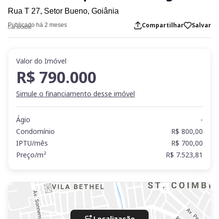
Rua T 27,
Setor Bueno,
Goiânia
Compartilhar
Salvar
Publicado há 2 meses
Cod. AX39290
Valor do Imóvel
R$ 790.000
Simule o financiamento desse imóvel
Ágio
-
Condomínio
R$ 800,00
IPTU/mês
R$ 700,00
Preço/m²
R$ 7.523,81
Localização