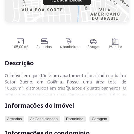
105,00 m²
3 quartos
4 banheiros
2 vagas
1º andar
Descrição
O imóvel em questão é um apartamento localizado no bairro
Setor Bueno, em Goiânia. Possui uma área total de
105.00m², distribuídos em três quartos e quatro banheiros. O
apartamento conta com duas vagas de garagem. Entre as
comodidades do imóvel, estão inclusos armários e ar
Informações do imóvel
condicionado. O imóvel também dispõe de um escaninho.
O condomínio onde o apartamento está situado oferece uma
Armarios
Ar Condicionado
Escaninho
Garagem
série de características. Entre elas, estão uma sauna, uma
Informações do condomínio
quadra poliesportiva e uma academia. O condomínio também