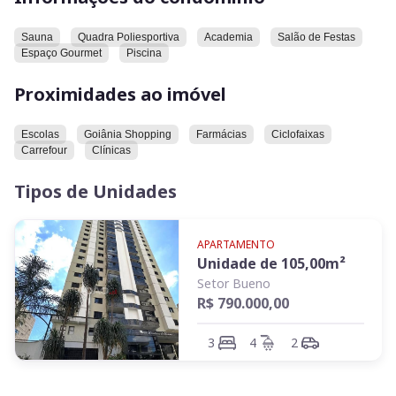
possui um salão de festas e um espaço gourmet. Além disso,
há uma piscina disponível para os moradores.
Sauna
Quadra Poliesportiva
Academia
Salão de Festas
Espaço Gourmet
Piscina
Em relação à localização, o imóvel está próximo a diversos
pontos de interesse. Entre eles, estão escolas, o Goiânia
Proximidades ao imóvel
Shopping, farmácias e ciclofaixas. O Carrefour e diversas
clínicas também estão situados nas proximidades.
Escolas
Goiânia Shopping
Farmácias
Ciclofaixas
Carrefour
Clínicas
Convidamos você a conhecer este imóvel e explorar todas as
suas características e comodidades.
Tipos de Unidades
APARTAMENTO
Unidade de
105,00
m²
Setor Bueno
R$ 790.000,00
3
4
2