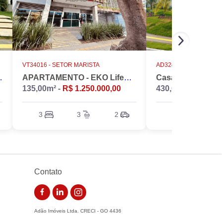
VT34016 -
SETOR MARISTA
AD32486 -
CONDOMÍNIO D
INS NÁPOLES
APARTAMENTO - EKO LifeStyle
135,00m² -
R$ 1.250.000,00
430,00m² -
R$ 5.5
3
3
2
4
6
Contato
Adão Imóveis Ltda. CRECI - GO 4436