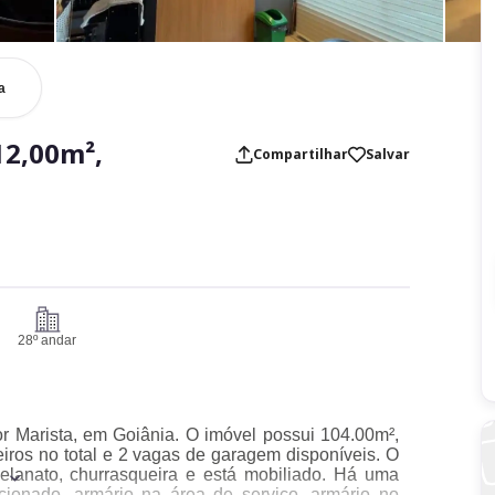
a
12,00m²,
Compartilhar
Salvar
28º andar
or Marista, em Goiânia. O imóvel possui 104.00m²,
eiros no total e 2 vagas de garagem disponíveis. O
elanato, churrasqueira e está mobiliado. Há uma
icionado, armário na área de serviço, armário no