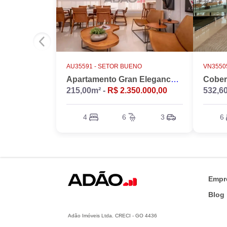
AU35591 -
SETOR BUENO
VN35505
Apartamento Gran Elegance - 4 suites + Home Office
215,00m² -
R$ 2.350.000,00
532,6
4
6
3
6
Empr
Blog
Adão Imóveis Ltda. CRECI - GO 4436