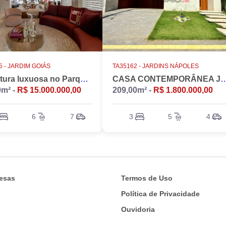
 -
JARDIM GOIÁS
TA35162 -
JARDINS NÁPOLES
Cobertura luxuosa no Parque Flamboyant, Jardim Goiás. Duplex, 533m2, 4 suítes, Piscina, 7 vagas, nascente.
CASA CONTEMPORÂNEA JARD
0m² -
R$ 15.000.000,00
209,00m² -
R$ 1.800.000,00
6
7
3
5
4
esas
Termos de Uso
Política de Privacidade
Ouvidoria