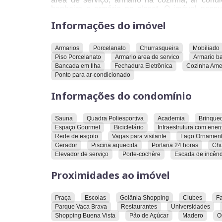
banheiro e armário no closet. O imóvel possu
eletrônica e uma cozinha americana. É permit
Informações do imóvel
ponto para ar-condicionado.
O condomínio oferece sauna, quadra poliesporti
Armarios
Porcelanato
Churrasqueira
Mobiliado
festas, espaço gourmet e bicicletário. A infrae
Piso Porcelanato
Armario area de servico
Armario b
segurança, rede de esgoto e vagas para visita
Bancada em Ilha
Fechadura Eletrônica
Cozinha Ame
acesso para pessoas com deficiência, elevador
Ponto para ar-condicionado
horas. O condomínio também possui churrasquei
serviço, porte-cochère e escada de incêndio.
Informações do condomínio
O imóvel está próximo a uma praça, escolas, Go
supermercados, Parque Vaca Brava, restauran
Sauna
Quadra Poliesportiva
Academia
Brinque
Academia, Shopping Buena Vista, Pão de Açúca
Espaço Gourmet
Bicicletário
Infraestrutura com ener
clínicas.
Rede de esgoto
Vagas para visitante
Lago Ornament
Gerador
Piscina aquecida
Portaria 24 horas
Chu
Convidamos você a conhecer este imóvel e explo
Elevador de serviço
Porte-cochère
Escada de incênd
Proximidades ao imóvel
Praça
Escolas
Goiânia Shopping
Clubes
F
Parque Vaca Brava
Restaurantes
Universidades
Shopping Buena Vista
Pão de Açúcar
Madero
O