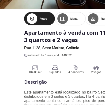
Fotos
Mapa
Ru
Apartamento à venda com 1
3 quartos e 2 vagas
Rua 1128,
Setor Marista,
Goiânia
Publicado há 1 mês
, cod. TA40022
104,00 m²
3 quartos
4 banheiros
2 vagas
Descrição
Este apartamento está localizado no bairro Set
distribuídos em 3 suítes e 3 quartos. Há 4 banh
apartamento conta com armários, piso de porc
área de serviço, armário na cozinha, ar cond