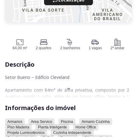
84,00 m²
2 quartos
2 banheiros
1 vagas
2º andar
Descrição
Setor Bueno – Edifício Cleveland
Apartamento com 84m² de área privativa, composto por 2
quartos, sendo 1 suíte, além de um home office, lavabo e 1
vaga de garagem.
Informações do imóvel
Localizado no 2º andar, com posição solar nascente.
Armarios
Area Servico
Piscina
Armario Cozinha
Piso Madeira
Planta Inteligente
Home Office
O apartamento conta com armários planejados na cozinha, A
Projeto Luminotécnico
Cozinha Independente
área de serviço é separada, garantindo mais funcionalidade