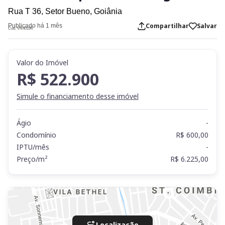
Rua T 36,
Setor Bueno,
Goiânia
Compartilhar
Salvar
Publicado há 1 mês
Cod. VN40194
Valor do Imóvel
R$ 522.900
Simule o financiamento desse imóvel
Ágio
-
Condomínio
R$ 600,00
IPTU/mês
-
Preço/m²
R$ 6.225,00
Localização