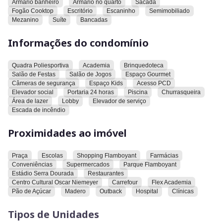
Armario banheiro
Armario no quarto
Sacada
modernos.
Fogão Cooktop
Escritório
Escaninho
Semimobiliado
Mezanino
Suíte
Bancadas
Condomínio com lazer completo, incluindo piscina, academia,
churrasqueira, brinquedoteca e espaço de jogos.
Informações do condomínio
Localizado em frente à Praça das Artes, a apenas 2 minutos
Quadra Poliesportiva
Academia
Brinquedoteca
do Parque Flamboyant e do Shopping Flamboyant, com fácil
Salão de Festas
Salão de Jogos
Espaço Gourmet
acesso a escolas, supermercados, restaurantes e toda a
Câmeras de segurança
Espaço Kids
Acesso PCD
conveniência do Jardim Goiás.
Elevador social
Portaria 24 horas
Piscina
Churrasqueira
Área de lazer
Lobby
Elevador de serviço
Condomínio: R$ 800,00
Escada de incêndio
Valor: R$ 795.000,00
Proximidades ao imóvel
Praça
Escolas
Shopping Flamboyant
Farmácias
Conveniências
Supermercados
Parque Flamboyant
Estádio Serra Dourada
Restaurantes
Centro Cultural Oscar Niemeyer
Carrefour
Flex Academia
Pão de Açúcar
Madero
Outback
Hospital
Clínicas
Tipos de Unidades