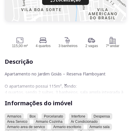
115,00 m²
4 quartos
3 banheiros
2 vagas
7º andar
Descrição
Apartamento no Jardim Goiás – Reserva Flamboyant
O apartamento possui 115m², sendo:
4 quartos, sendo 2 suítes, 3 banheiros, sala ampla integrada à
sacada com pé-direito duplo, cozinha, área de serviço,
Informações do imóvel
despensa, office no mezanino, 2 vagas de garagem
independentes e escaninho.
Armarios
Box
Porcelanato
Interfone
Despensa
Area Servico
Armario Cozinha
Ar Condicionado
O imóvel conta com armários planejados em todos os
Armario area de servico
Armario escritorio
Armario sala
ambientes, excelente iluminação natural, ambientes amplos e