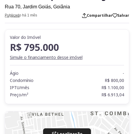
Rua 70,
Jardim Goiás,
Goiânia
Compartilhar
Salvar
Publicado há 1 mês
Cod. VN40239
Valor do Imóvel
R$ 795.000
Simule o financiamento desse imóvel
Ágio
-
Condomínio
R$ 800,00
IPTU/mês
R$ 1.100,00
Preço/m²
R$ 6.913,04
Localização