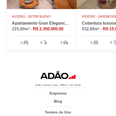
AU35591 -
SETOR BUENO
VN35505 -
JARDIM GO
Apartamento Gran Elegance - 4 suites + Home Office
215,00m² -
R$ 2.350.000,00
532,60m² -
R$ 15.
4
6
3
6
6
Adão Imóveis Ltda. CRECI - GO 4436
Empresas
Blog
Termos de Uso