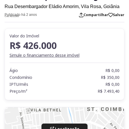
Rua Desembargador Eládio Amorim,
Vila Rosa,
Goiânia
Compartilhar
Salvar
Publicado há 2 anos
Cod. AD21563
Valor do Imóvel
R$ 426.000
Simule o financiamento desse imóvel
Ágio
R$ 0,00
Condomínio
R$ 350,00
IPTU/mês
R$ 0,00
Preço/m²
R$ 7.493,40
Localização