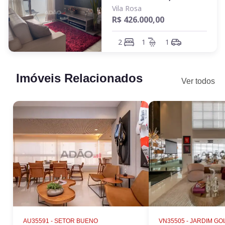
de sofisticação sem perder a facilidade na limpeza.
Vila Rosa
R$ 426.000,00
Ao final do dia, que tal apreciar um jantar na intimista sala de
jantar ou então descansar na aconchegante suíte? E para
2
1
1
melhor segurança, este apartamento conta com interfone,
garantindo uma comunicação direta e segura com a portaria
ou recepção do prédio.
Imóveis Relacionados
Ver todos
Ainda tem dúvidas de que este é o seu próximo lar? A Vila
Rosa está à sua espera, pronta para acolher seus sonhos e
projetos de vida! Venha conhecer este imóvel e encante-se
com o que ele tem a oferecer. Esta é a sua chance de viver
com todo o conforto que você merece, cercado por todo o
aconchego e praticidade que este apartamento tem a
oferecer. Venha e faça dele o cenário da sua nova história.''
AU35591 -
SETOR BUENO
VN35505 -
JARDIM GO