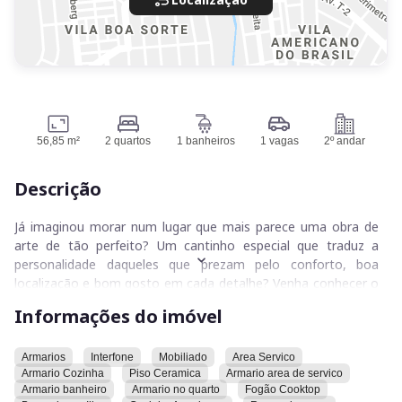
56,85 m²
2 quartos
1 banheiros
1 vagas
2º andar
Descrição
Já imaginou morar num lugar que mais parece uma obra de
arte de tão perfeito? Um cantinho especial que traduz a
personalidade daqueles que prezam pelo conforto, boa
localização e bom gosto em cada detalhe? Venha conhecer o
seu próximo lar - uma joia escondida no coração da Vila Rosa
Informações do imóvel
em Goiânia, à espera do toque final: você.
Com uma tipologia de um banheiro, dois quartos e uma suíte
Armarios
Interfone
Mobiliado
Area Servico
Armario Cozinha
Piso Ceramica
Armario area de servico
que alia praticidade e conforto, este apartamento tem o
Armario banheiro
Armario no quarto
Fogão Cooktop
tamanho ideal para acomodar seus sonhos mais divertidos e