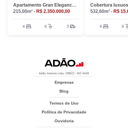
Apartamento Gran Elegance - 4 suites + Home Office
215,00m² -
R$ 2.350.000,00
532,60m² -
R$ 15.
4
6
3
6
6
Adão Imóveis Ltda. CRECI - GO 4436
Empresas
Blog
Termos de Uso
Política de Privacidade
Ouvidoria