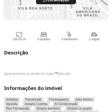
106,00 m²
3 quartos
3 banheiros
2 vagas
Descrição
Apartamento a venda no bairro Eldorado
Residencial Varandas do Eldorado
Informações do imóvel
3 suítes, sendo 2 americanas
Armarios
Porcelanato
Churrasqueira
Area Servico
Varanda
Armario Cozinha
Ar Condicionado
Nascente
Piso Porcelanato
Armario banheiro
Armario no quarto