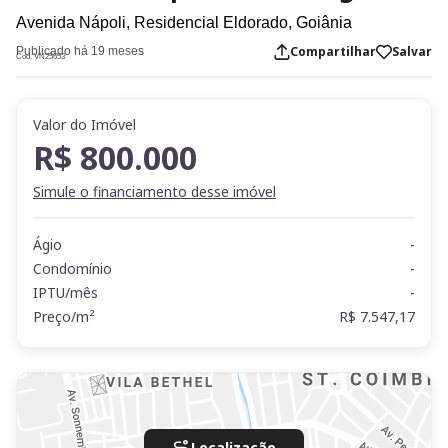
Avenida Nápoli,
Residencial Eldorado,
Goiânia
Compartilhar
Salvar
Publicado há 19 meses
Cod. VN25653
Valor do Imóvel
R$ 800.000
Simule o financiamento desse imóvel
Ágio
-
Condomínio
-
IPTU/mês
-
Preço/m²
R$ 7.547,17
Localização