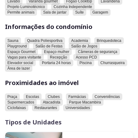
Lavabo
Varanda gourmet
Fogão Cooktop
Lavanderia
106M2
Projeto Luminotécnico
Cozinha Independente
Permite animais
Sala de jantar
Suíte
Garagem
Andar baixo
Informações do condomínio
Sala com 3 ambientes : jantar, estar e Tv
Sauna
Quadra Poliesportiva
Academia
Brinquedoteca
Cozinha separada rica em armários
Playground
Salão de Festas
Salão de Jogos
Espaço Gourmet
Espaço mulher
Câmeras de segurança
Área de serviço separada
Vagas para visitante
Recepção
Acesso PCD
Elevador social
Portaria 24 horas
Piscina
Churrasqueira
Dispensa
Área de lazer
Proximidades ao imóvel
Varanda gourmet com churrasqueira a carvão
Cortina de vidro
Praça
Escolas
Clubes
Farmácias
Conveniências
Supermercados
Atacadista
Parque Macambira
4 ar condicionados
Ciclofaixas
Restaurantes
Universidades
Projeto iluminação
Tipos de Unidades
2 vagas individuais descoberta