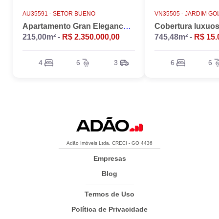
AU35591 -
SETOR BUENO
VN35505 -
JARDIM GO
Apartamento Gran Elegance - 4 suites + Home Office
215,00m² -
R$ 2.350.000,00
745,48m² -
R$ 15.
4
6
3
6
6
Adão Imóveis Ltda. CRECI - GO 4436
Empresas
Blog
Termos de Uso
Política de Privacidade