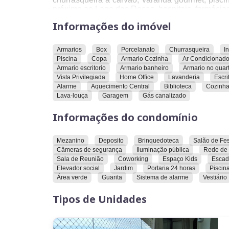
próximo ao Lago das Rosas, hospitais, farmácias, 
Informações do imóvel
Armarios
Box
Porcelanato
Churrasqueira
I
Piscina
Copa
Armario Cozinha
Ar Condicionad
Armario escritorio
Armario banheiro
Armario no quar
Vista Privilegiada
Home Office
Lavanderia
Escri
Alarme
Aquecimento Central
Biblioteca
Cozinha
Lava-louça
Garagem
Gás canalizado
Informações do condomínio
Mezanino
Deposito
Brinquedoteca
Salão de Fe
Câmeras de segurança
Iluminação pública
Rede de 
Sala de Reunião
Coworking
Espaço Kids
Escad
Elevador social
Jardim
Portaria 24 horas
Piscin
Área verde
Guarita
Sistema de alarme
Vestiário
Tipos de Unidades