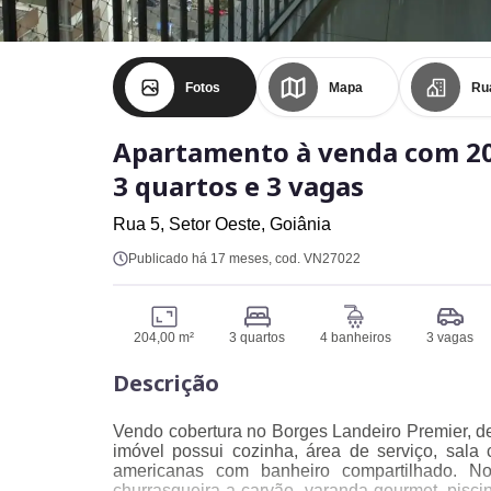
Fotos
Mapa
Ru
Apartamento à venda com 2
3 quartos e 3 vagas
Rua 5,
Setor Oeste,
Goiânia
Publicado há 17 meses
, cod. VN27022
204,00 m²
3 quartos
4 banheiros
3 vagas
Descrição
Vendo cobertura no Borges Landeiro Premier, de
imóvel possui cozinha, área de serviço, sala
americanas com banheiro compartilhado. N
churrasqueira a carvão, varanda gourmet, pisci