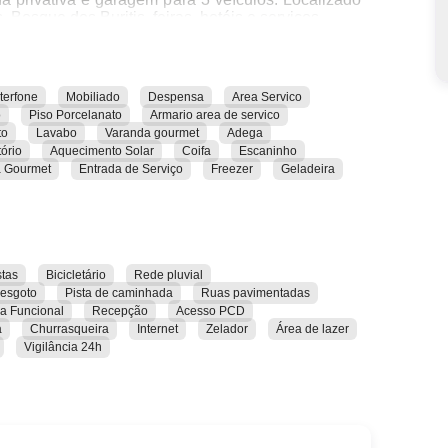
Bosque dos Buritis, feiras, hotéis e serviços.
nterfone
Mobiliado
Despensa
Area Servico
o
Piso Porcelanato
Armario area de servico
to
Lavabo
Varanda gourmet
Adega
tório
Aquecimento Solar
Coifa
Escaninho
 Gourmet
Entrada de Serviço
Freezer
Geladeira
stas
Bicicletário
Rede pluvial
esgoto
Pista de caminhada
Ruas pavimentadas
a Funcional
Recepção
Acesso PCD
a
Churrasqueira
Internet
Zelador
Área de lazer
Vigilância 24h