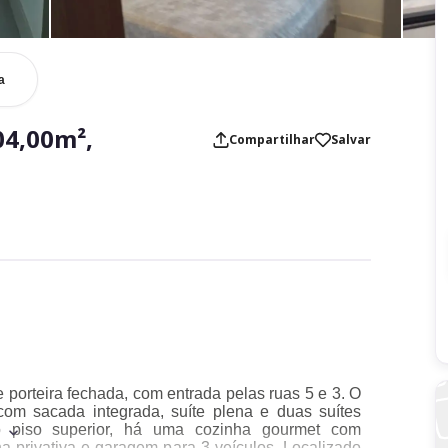
a
04,00m²,
Compartilhar
Salvar
 porteira fechada, com entrada pelas ruas 5 e 3. O
 com sacada integrada, suíte plena e duas suítes
o piso superior, há uma cozinha gourmet com
na privativa e garagem para 3 veículos. Localizado