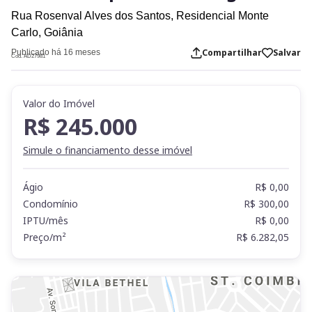
Rua Rosenval Alves dos Santos,
Residencial Monte
Carlo,
Goiânia
Compartilhar
Salvar
Publicado há 16 meses
Cod. AD27981
Valor do Imóvel
R$ 245.000
Simule o financiamento desse imóvel
Ágio
R$ 0,00
Condomínio
R$ 300,00
IPTU/mês
R$ 0,00
Preço/m²
R$ 6.282,05