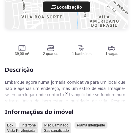
Localização
39,00 m²
2 quartos
1 banheiros
1 vagas
Descrição
Embarque agora numa jornada convidativa para um local que
não é apenas um endereço, mas um estilo de vida. Imagine-
se em um lugar onde conforto e tranquilidade se fundem num
retrato único de bem-estar e qualidade de vida. Respire
fundo, feche os olhos e permita-me transportá-lo até este
Informações do imóvel
pedaço do paraíso localizado no coração do Residencial
Monte Carlo, em Goiânia.
Box
Interfone
Piso Laminado
Planta Inteligente
Vista Privilegiada
Gás canalizado
Este imponente arranha-céu oferece mais do que apenas um