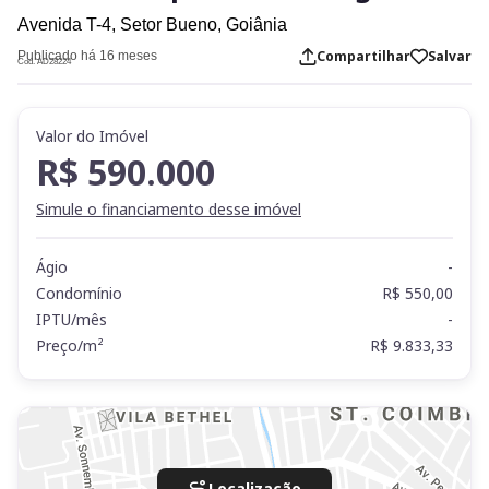
Avenida T-4,
Setor Bueno,
Goiânia
Compartilhar
Salvar
Publicado há 16 meses
Cod. AD28224
Valor do Imóvel
R$ 590.000
Simule o financiamento desse imóvel
Ágio
-
Condomínio
R$ 550,00
IPTU/mês
-
Preço/m²
R$ 9.833,33
Localização