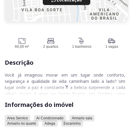
60,00 m²
2 quartos
1 banheiros
1 vagas
Descrição
Você já imaginou morar em um lugar onde conforto,
segurança e qualidade de vida caminham lado a lado? Um
lugar onde a paz é constante e a beleza surpreende a cada
olhar? Assim é viver no Setor Bueno, em Goiânia, uma
experiência única que aguarda por você neste belíssimo
Informações do imóvel
apartamento pronto para construir momentos inesquecíveis.
Este imóvel reúne todas as características que você precisa
Area Servico
Ar Condicionado
Armario sala
Armario no quarto
Adega
Escaninho
para viver com tranquilidade e bem-estar. A portaria funciona
24 horas por dia, proporcionando total segurança para os