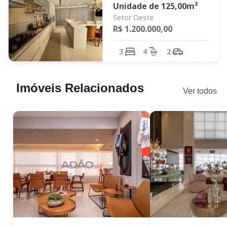
Próximo à Praça do Sol, Praça Tamandaré e Av. República do
Unidade de
125,00
m²
Líbano.
Setor Oeste
R$ 1.200.000,00
Oportunidade única no Setor Oeste. Agende sua visita.
3
4
2
Imóveis Relacionados
Ver todos