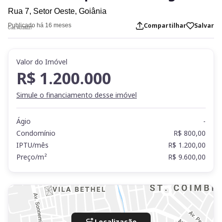
Rua 7,
Setor Oeste,
Goiânia
Compartilhar
Salvar
Publicado há 16 meses
Cod. AU28227
Valor do Imóvel
R$ 1.200.000
Simule o financiamento desse imóvel
Ágio
-
Condomínio
R$ 800,00
IPTU/mês
R$ 1.200,00
Preço/m²
R$ 9.600,00
Localização