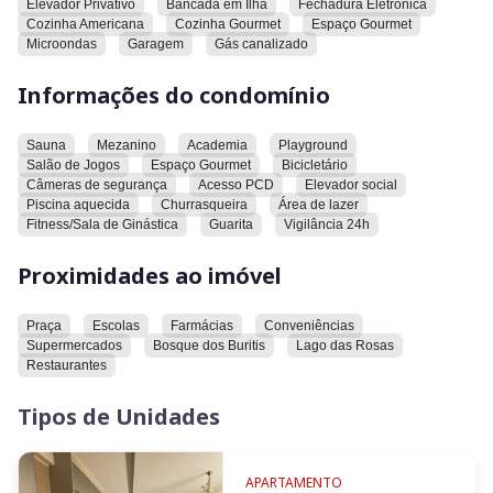
Elevador Privativo
Bancada em Ilha
Fechadura Eletrônica
Cozinha Americana
Cozinha Gourmet
Espaço Gourmet
Cozinha integrada, espaço gourmet com churrasqueira
Microondas
Garagem
Gás canalizado
elétrica em aço inoxx e ilha em porcelanato
Informações do condomínio
Montado em armários
Decorado
Sauna
Mezanino
Academia
Playground
Salão de Jogos
Espaço Gourmet
Bicicletário
Câmeras de segurança
Acesso PCD
Elevador social
Piso em porcelanato
Piscina aquecida
Churrasqueira
Área de lazer
Fitness/Sala de Ginástica
Guarita
Vigilância 24h
2 vagas de garagem
Proximidades ao imóvel
Praça
Escolas
Farmácias
Conveniências
Supermercados
Bosque dos Buritis
Lago das Rosas
POSSIBILIDADE DE VENDA MOBILIADO
Restaurantes
Tipos de Unidades
Condomínio com área de lazer completa: academia, piscinas
e salão de festas.
APARTAMENTO