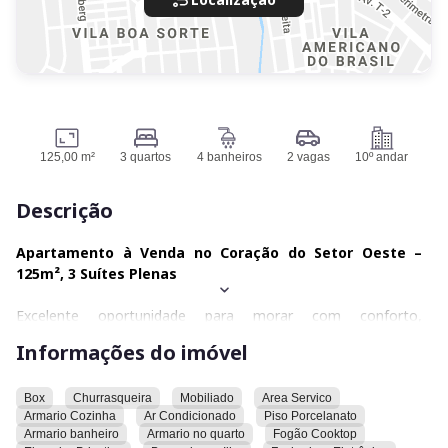
125,00 m²
3 quartos
4 banheiros
2 vagas
10º andar
Descrição
Apartamento
à Venda no Coração do Setor Oeste –
125m², 3 Suítes Plenas
Excelente oportunidade para morar com conforto,
sofisticação e localização privilegiada. Apartamento com
Informações do imóvel
127m², andar alto com elevador privativo.
Box
Churrasqueira
Mobiliado
Area Servico
Armario Cozinha
Ar Condicionado
Piso Porcelanato
3 quartos sendo suítes plenas
Armario banheiro
Armario no quarto
Fogão Cooktop