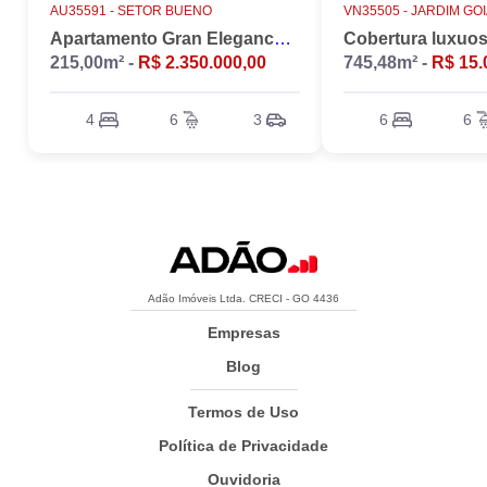
AU35591 -
SETOR BUENO
VN35505 -
JARDIM GO
Apartamento Gran Elegance - 4 suites + Home Office
215,00m² -
R$ 2.350.000,00
745,48m² -
R$ 15.
4
6
3
6
6
Adão Imóveis Ltda. CRECI - GO 4436
Empresas
Blog
Termos de Uso
Política de Privacidade
Ouvidoria