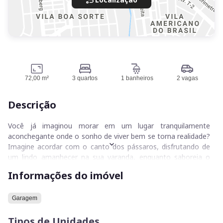
72,00 m²
3 quartos
1 banheiros
2 vagas
Descrição
Você já imaginou morar em um lugar tranquilamente
aconchegante onde o sonho de viver bem se torna realidade?
Imagine acordar com o canto dos pássaros, disfrutando de
um lindo amanhecer na sua varanda, enquanto saboreia o
sabor de um café fresquinho. Imagine-se saboreando
Informações do imóvel
momentos únicos de alegria, conforto e satisfação com sua
família e amigos na autenticidade de um lar harmonioso e
pleno.
Garagem
Tipos de Unidades
Este apartamento na Vila Jaraguá, em Goiânia, é esse lugar