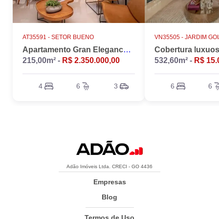
AT35591 -
SETOR BUENO
VN35505 -
JARDIM GO
Apartamento Gran Elegance - 4 suites + Home Office
215,00m² -
R$ 2.350.000,00
532,60m² -
R$ 15.
4
6
3
6
6
Adão Imóveis Ltda. CRECI - GO 4436
Empresas
Blog
Termos de Uso