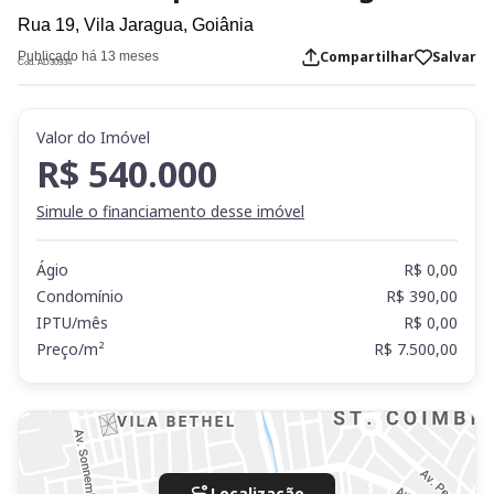
Rua 19,
Vila Jaragua,
Goiânia
Compartilhar
Salvar
Publicado há 13 meses
Cod. AD30934
Valor do Imóvel
R$ 540.000
Simule o financiamento desse imóvel
Ágio
R$ 0,00
Condomínio
R$ 390,00
IPTU/mês
R$ 0,00
Preço/m²
R$ 7.500,00
Localização