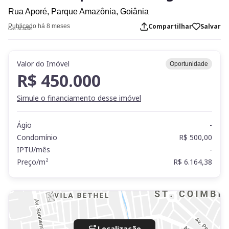
Rua Aporé,
Parque Amazônia,
Goiânia
Compartilhar
Salvar
Publicado há 8 meses
Cod. SL34349
Valor do Imóvel
Oportunidade
R$ 450.000
Simule o financiamento desse imóvel
Ágio
-
Condomínio
R$ 500,00
IPTU/mês
-
Preço/m²
R$ 6.164,38
Localização