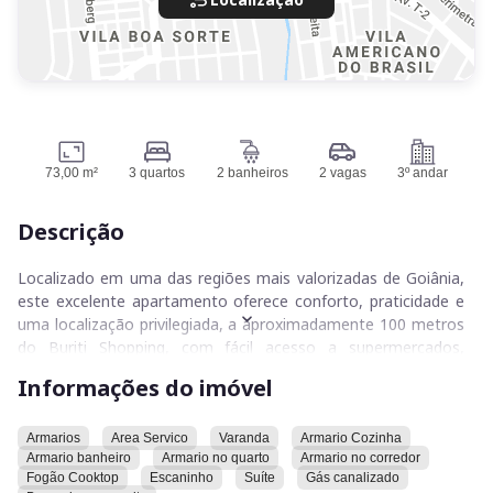
73,00 m²
3 quartos
2 banheiros
2 vagas
3º andar
Descrição
Localizado em uma das regiões mais valorizadas de Goiânia,
este excelente apartamento oferece conforto, praticidade e
uma localização privilegiada, a aproximadamente 100 metros
do Buriti Shopping, com fácil acesso a supermercados,
farmácias, escolas, academias, restaurantes e aos principais
Informações do imóvel
corredores da cidade.
A planta é muito bem distribuída, com 3 quartos, sendo 1
Armarios
Area Servico
Varanda
Armario Cozinha
Armario banheiro
Armario no quarto
Armario no corredor
suíte, sala ampla integrada à sacada com vista para a área de
Fogão Cooktop
Escaninho
Suíte
Gás canalizado
lazer, proporcionando ambientes agradáveis e excelente