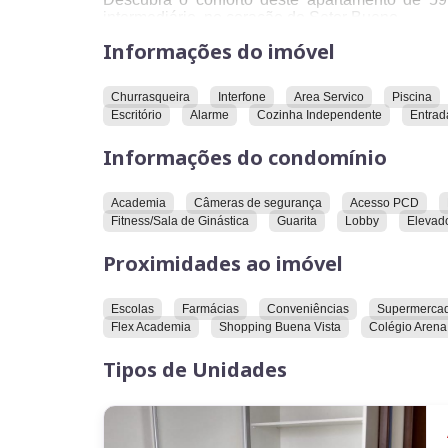
intermediário, no coração do Setor Bueno.
Informações do imóvel
O imóvel conta com:
2 quartos, sendo 1 suíte
1 vaga de garagem
Churrasqueira
Interfone
Area Servico
Piscina
Ambientes montados em armários planejados
Escritório
Alarme
Cozinha Independente
Entrad
Acabamentos de qualidade e ótima iluminaçã
Informações do condomínio
O condomínio oferece lazer completo, ideal para
A localização é um grande diferencial: sit
Academia
Câmeras de segurança
Acesso PCD
supermercados, farmácias e toda a conveniência
Fitness/Sala de Ginástica
Guarita
Lobby
Elevado
Imóvel quitado e escriturado.
Proximidades ao imóvel
Uma ótima oportunidade para morar ou investir.
Escolas
Farmácias
Conveniências
Supermerca
Flex Academia
Shopping Buena Vista
Colégio Arena
Tipos de Unidades