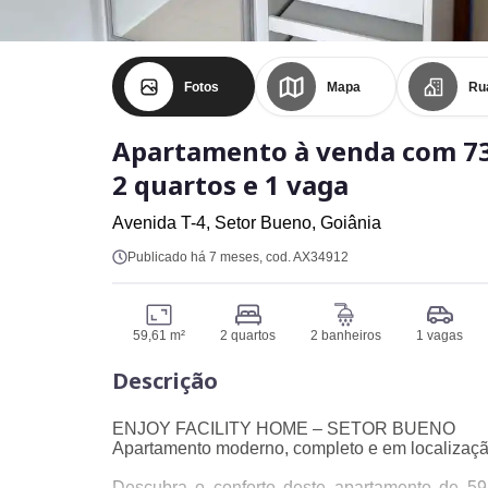
Fotos
Mapa
Ru
Apartamento à venda com 73
2 quartos e 1 vaga
Avenida T-4,
Setor Bueno,
Goiânia
Publicado há 7 meses
, cod. AX34912
59,61 m²
2 quartos
2 banheiros
1 vagas
Descrição
ENJOY FACILITY HOME – SETOR BUENO
Apartamento moderno, completo e em localização
Descubra o conforto deste apartamento de 59