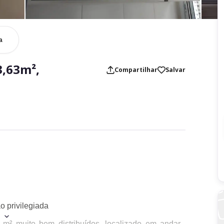
a
,63m²,
Compartilhar
Salvar
 privilegiada
 m² muito bem distribuídos, localizado em andar