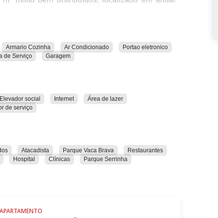
Armario Cozinha
Ar Condicionado
Portao eletronico
a de Serviço
Garagem
o
 quem busca praticidade e bem-estar no dia a dia.
uado na Av. T-4, próximo a bancos, shoppings,
Elevador social
Internet
Área de lazer
 que o Setor Bueno oferece.
r de serviço
dos
Atacadista
Parque Vaca Brava
Restaurantes
Hospital
Clínicas
Parque Serrinha
APARTAMENTO