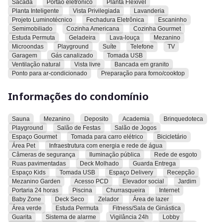
Sacada
Portao eletronico
Planta Flexivel
Entregue com alguns
Planta Inteligente
Vista Privilegiada
Lavanderia
Projeto Luminotécnico
Fechadura Eletrônica
Escaninho
Semimobiliado
Cozinha Americana
Cozinha Gourmet
Estuda Permuta
Geladeira
Lava-louça
Mezanino
Microondas
Playground
Suíte
Telefone
TV
Garagem
Gás canalizado
Tomada USB
Ventilação natural
Vista livre
Bancada em granito
Ponto para ar-condicionado
Preparação para forno/cooktop
Informações do condomínio
Sauna
Mezanino
Deposito
Academia
Brinquedoteca
Playground
Salão de Festas
Salão de Jogos
Espaço Gourmet
Tomada para carro elétrico
Bicicletário
Área Pet
Infraestrutura com energia e rede de água
Câmeras de segurança
Iluminação pública
Rede de esgoto
Ruas pavimentadas
Deck Molhado
Guarda Entrega
Espaço Kids
Tomada USB
Espaço Delivery
Recepção
Mezanino Garden
Acesso PCD
Elevador social
Jardim
Portaria 24 horas
Piscina
Churrasqueira
Internet
Baby Zone
Deck Seco
Zelador
Área de lazer
Área verde
Estuda Permuta
Fitness/Sala de Ginástica
Guarita
Sistema de alarme
Vigilância 24h
Lobby