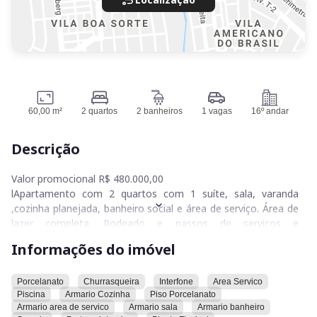
60,00 m²
2 quartos
2 banheiros
1 vagas
16º andar
Descrição
Valor promocional R$ 480.000,00
lApartamento com 2 quartos com 1 suíte, sala, varanda
,cozinha planejada, banheiro social e área de serviço. Área de
lazer completa. Rodeado e passos de serviços e
conveniencias ( restaurante, faculdades, supermercado,
Informações do imóvel
bancos, farmácia, academia, loterica, bares ) ao lado da Av. T-
63 e T-4. Ótima opção para quem busca apartamento novo,
praticidade no dia dia e oportunidade de morar de forma
Porcelanato
Churrasqueira
Interfone
Area Servico
Piscina
Armario Cozinha
Piso Porcelanato
segura e moderna!
Armario area de servico
Armario sala
Armario banheiro