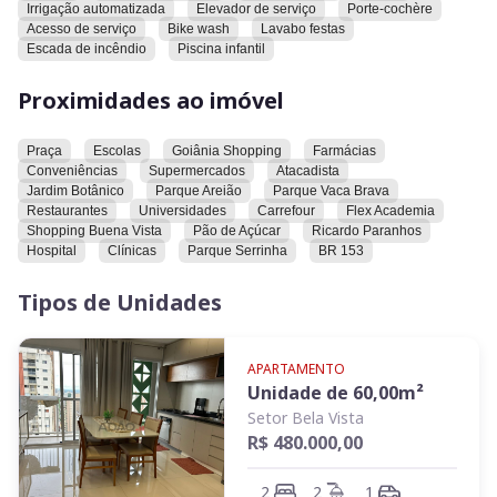
Irrigação automatizada
Elevador de serviço
Porte-cochère
Acesso de serviço
Bike wash
Lavabo festas
Escada de incêndio
Piscina infantil
Proximidades ao imóvel
Praça
Escolas
Goiânia Shopping
Farmácias
Conveniências
Supermercados
Atacadista
Jardim Botânico
Parque Areião
Parque Vaca Brava
Restaurantes
Universidades
Carrefour
Flex Academia
Shopping Buena Vista
Pão de Açúcar
Ricardo Paranhos
Hospital
Clínicas
Parque Serrinha
BR 153
Tipos de Unidades
APARTAMENTO
Unidade de
60,00
m²
Setor Bela Vista
R$ 480.000,00
2
2
1