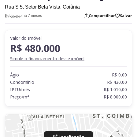
Rua S 5,
Setor Bela Vista,
Goiânia
Compartilhar
Salvar
Publicado há 7 meses
Cod. VN35427
Valor do Imóvel
R$ 480.000
Simule o financiamento desse imóvel
Ágio
R$ 0,00
Condomínio
R$ 430,00
IPTU/mês
R$ 1.010,00
Preço/m²
R$ 8.000,00
Localização