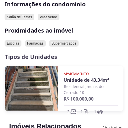
Informações do condomínio
Em relação à localização, o imóvel está próximo a escolas,
farmácias e supermercados.
Salão de Festas
Área verde
Convidamos você a conhecer este imóvel.
Proximidades ao imóvel
Escolas
Farmácias
Supermercados
Tipos de Unidades
APARTAMENTO
Unidade de
43,34
m²
Residencial Jardins do
Cerrado 10
R$ 100.000,00
2
1
1
Imóveis Relacionados
Ver todos