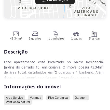
43,34 m²
2 quartos
1 banheiros
1 vagas
2º andar
Descrição
Este apartamento está localizado no bairro Residencial
Jardins do Cerrado 10, em Goiânia. O imóvel possui 43.34m²
de área total, distribuídos em 2 quartos e 1 banheiro. Além
disso, o apartamento conta com 1 vaga de garagem.
Informações do imóvel
O imóvel dispõe de uma área de serviço, piso de cerâmica,
uma varanda e ventilação natural.
Area Servico
Varanda
Piso Ceramica
Garagem
Ventilação natural
O condomínio onde o apartamento está situado oferece uma
área verde e um salão de festas.