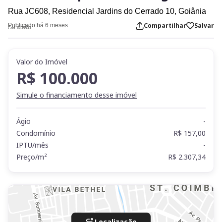
Rua JC608,
Residencial Jardins do Cerrado 10,
Goiânia
Compartilhar
Salvar
Publicado há 6 meses
Cod. IN35503
Valor do Imóvel
R$ 100.000
Simule o financiamento desse imóvel
Ágio
-
Condomínio
R$ 157,00
IPTU/mês
-
Preço/m²
R$ 2.307,34
Localização