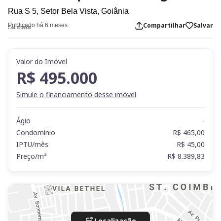
Rua S 5,
Setor Bela Vista,
Goiânia
Compartilhar
Salvar
Publicado há 6 meses
Cod. IN35906
Valor do Imóvel
R$ 495.000
Simule o financiamento desse imóvel
Ágio
-
Condomínio
R$ 465,00
IPTU/mês
R$ 45,00
Preço/m²
R$ 8.389,83
Localização