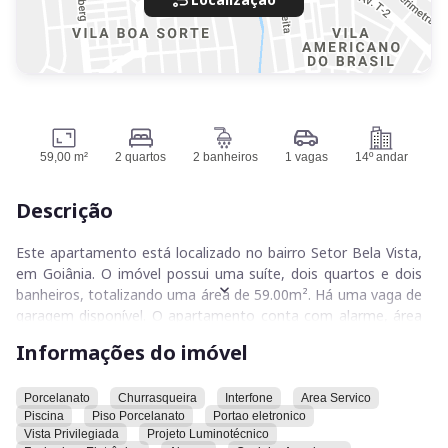
59,00 m²
2 quartos
2 banheiros
1 vagas
14º andar
Descrição
Este apartamento está localizado no bairro Setor Bela Vista,
em Goiânia. O imóvel possui uma suíte, dois quartos e dois
banheiros, totalizando uma área de 59.00m². Há uma vaga de
garagem disponível. O apartamento conta com alarme, área
de serviço, bancada em granito, churrasqueira, cozinha
Informações do imóvel
americana, cuba em inox, entrada de serviço, espaço
gourmet, fechadura eletrônica, garagem, gás canalizado,
infraestrutura para instalação de wifi, interfone, isolamento
Porcelanato
Churrasqueira
Interfone
Area Servico
Piscina
Piso Porcelanato
Portao eletronico
acústico, persianas, piscina, piso porcelanato, playground,
Vista Privilegiada
Projeto Luminotécnico
porcelanato, portão eletrônico, preparação para