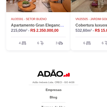
AU35591 -
SETOR BUENO
VN35505 -
JARDIM GO
Apartamento Gran Elegance - 4 suites + Home Office
215,00m² -
R$ 2.350.000,00
532,60m² -
R$ 15.
4
6
3
6
6
Adão Imóveis Ltda. CRECI - GO 4436
Empresas
Blog