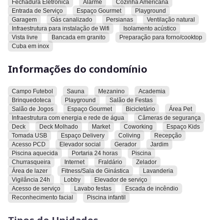
Fechadura Eletrônica
Alarme
Cozinha Americana
forno/cooktop, projeto luminotécnico, ventilação natural,
Entrada de Serviço
Espaço Gourmet
Playground
vista livre e vista privilegiada.
Garagem
Gás canalizado
Persianas
Ventilação natural
Infraestrutura para instalação de Wifi
Isolamento acústico
O condomínio oferece academia, acesso de serviço, acesso
Vista livre
Bancada em granito
Preparação para forno/cooktop
Cuba em inox
para pessoas com deficiência, área de lazer, área pet,
bicicletário, brinquedoteca, câmeras de segurança, campo de
Informações do condomínio
futebol, churrasqueira, coliving, coworking, deck, deck
molhado, elevador de serviço, elevador social, escada de
incêndio, espaço delivery, espaço gourmet, espaço kids,
Campo Futebol
Sauna
Mezanino
Academia
fitness/sala de ginástica, fraldário, gerador, infraestrutura
Brinquedoteca
Playground
Salão de Festas
com energia e rede de água, internet, jardim, lavabo para
Salão de Jogos
Espaço Gourmet
Bicicletário
Área Pet
Infraestrutura com energia e rede de água
Câmeras de segurança
festas, lavanderia, lobby, market, mezanino, piscina, piscina
Deck
Deck Molhado
Market
Coworking
Espaço Kids
aquecida, piscina infantil, playground, portaria 24 horas,
Tomada USB
Espaço Delivery
Coliving
Recepção
recepção, reconhecimento facial, salão de festas, salão de
Acesso PCD
Elevador social
Gerador
Jardim
jogos, sauna, tomada usb, vigilância 24h e zelador.
Piscina aquecida
Portaria 24 horas
Piscina
Churrasqueira
Internet
Fraldário
Zelador
Convidamos você a conhecer este imóvel e explorar todas as
Área de lazer
Fitness/Sala de Ginástica
Lavanderia
Vigilância 24h
Lobby
Elevador de serviço
suas características e comodidades.
Acesso de serviço
Lavabo festas
Escada de incêndio
Reconhecimento facial
Piscina infantil