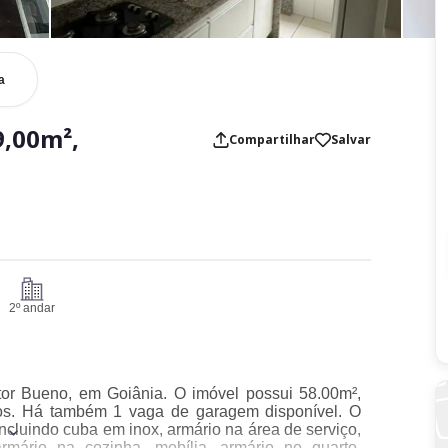
a
,00m²,
Compartilhar
Salvar
2º andar
etor Bueno, em Goiânia. O imóvel possui 58.00m²,
iros. Há também 1 vaga de garagem disponível. O
cluindo cuba em inox, armário na área de serviço,
armário na cozinha, mobília, armário no quarto,