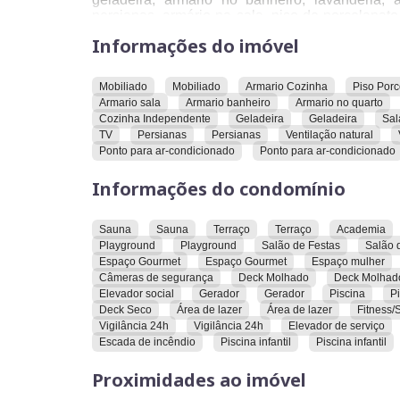
persianas, armário na sala, piso de porcelanat
sala de jantar, cozinha independente, suíte, TV, 
Informações do imóvel
O condomínio oferece uma variedade de recurs
câmeras de segurança, churrasqueira, deck mo
Mobiliado
Mobiliado
Armario Cozinha
Piso Porc
social, escada de incêndio, espaço gourmet, e
Armario sala
Armario banheiro
Armario no quarto
piscina, piscina infantil, playground, recepção
Cozinha Independente
Geladeira
Geladeira
Sal
vigilância 24h.
TV
Persianas
Persianas
Ventilação natural
Ponto para ar-condicionado
Ponto para ar-condicionado
Em termos de localização, o apartamento est
Parque Vaca Brava, Praça T-23 e supermercado
Informações do condomínio
Convidamos você a conhecer este imóvel e explo
Sauna
Sauna
Terraço
Terraço
Academia
Playground
Playground
Salão de Festas
Salão 
Espaço Gourmet
Espaço Gourmet
Espaço mulher
Câmeras de segurança
Deck Molhado
Deck Molhad
Elevador social
Gerador
Gerador
Piscina
P
Deck Seco
Área de lazer
Área de lazer
Fitness/
Vigilância 24h
Vigilância 24h
Elevador de serviço
Escada de incêndio
Piscina infantil
Piscina infantil
Proximidades ao imóvel