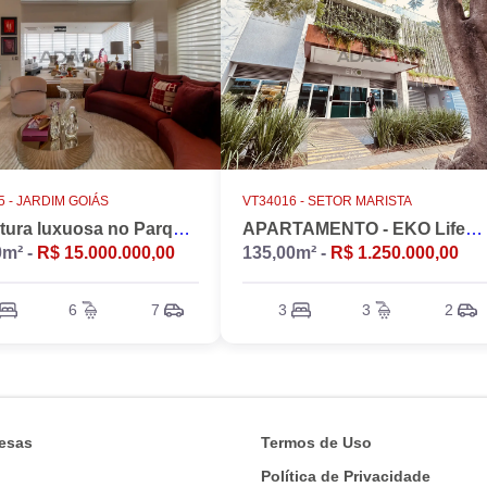
 -
JARDIM GOIÁS
VT34016 -
SETOR MARISTA
Cobertura luxuosa no Parque Flamboyant, Jardim Goiás. Duplex, 533m2, 4 suítes, Piscina, 7 vagas, nascente.
APARTAMENTO - EKO LifeStyle
0m² -
R$ 15.000.000,00
135,00m² -
R$ 1.250.000,00
6
7
3
3
2
esas
Termos de Uso
Política de Privacidade