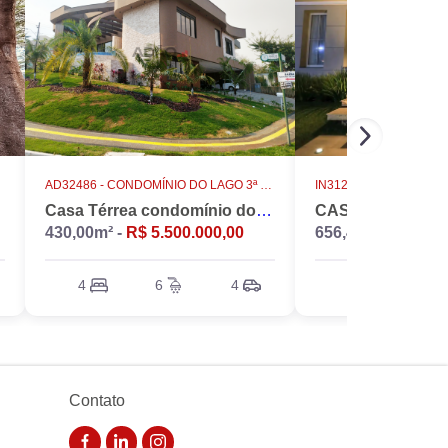
AD32486 -
CONDOMÍNIO DO LAGO 3ª ETAPA
IN31231 -
RESIDENCIA
Casa Térrea condomínio do lago 4 suítes altíssimo padrão
430,00m² -
R$ 5.500.000,00
656,47m² -
R$ 12.
4
6
4
5
5
Contato