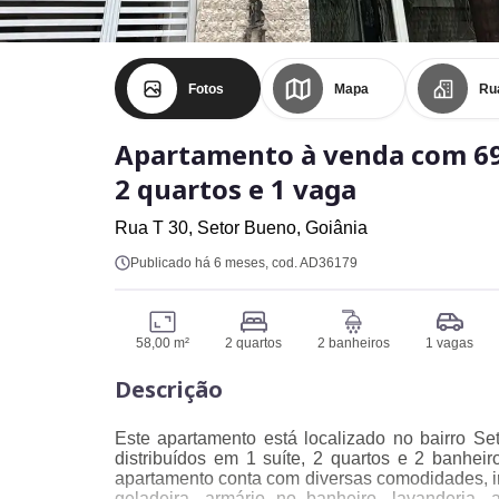
Fotos
Mapa
Ru
Apartamento à venda com 69
2 quartos e 1 vaga
Rua T 30,
Setor Bueno,
Goiânia
Publicado há 6 meses
, cod. AD36179
58,00 m²
2 quartos
2 banheiros
1 vagas
Descrição
Este apartamento está localizado no bairro S
distribuídos em 1 suíte, 2 quartos e 2 banhe
apartamento conta com diversas comodidades, in
geladeira, armário no banheiro, lavanderia, 