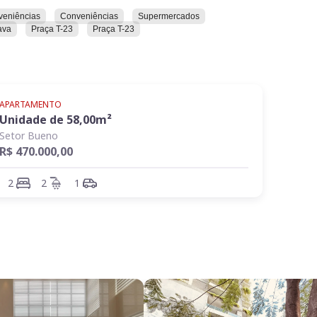
veniências
Conveniências
Supermercados
ava
Praça T-23
Praça T-23
APARTAMENTO
Unidade de
58,00
m²
Setor Bueno
R$ 470.000,00
2
2
1