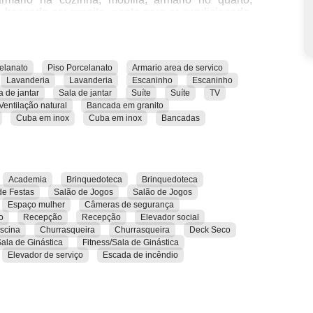
o, bancada em granito, ponto para ar-condicionado,
ventilação natural e escaninho.
os, como academia, área de lazer, brinquedoteca,
lhado, deck seco, elevador de serviço, elevador
elanato
Piso Porcelanato
Armario area de servico
spaço mulher, fitness/sala de ginástica, gerador,
Lavanderia
Lavanderia
Escaninho
Escaninho
, salão de festas, salão de jogos, sauna, terraço e
a de jantar
Sala de jantar
Suíte
Suíte
TV
Ventilação natural
Bancada em granito
Cuba em inox
Cuba em inox
Bancadas
á próximo a farmácias, escolas, conveniências,
s.
rar todas as suas características e comodidades.
Academia
Brinquedoteca
Brinquedoteca
de Festas
Salão de Jogos
Salão de Jogos
Espaço mulher
Câmeras de segurança
o
Recepção
Recepção
Elevador social
iscina
Churrasqueira
Churrasqueira
Deck Seco
Sala de Ginástica
Fitness/Sala de Ginástica
Elevador de serviço
Escada de incêndio