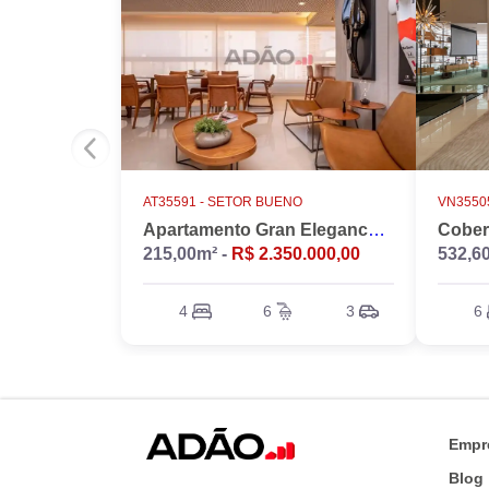
AT35591 -
SETOR BUENO
VN35505
Apartamento Gran Elegance - 4 suites + Home Office
215,00m² -
R$ 2.350.000,00
532,6
4
6
3
6
Empr
Blog