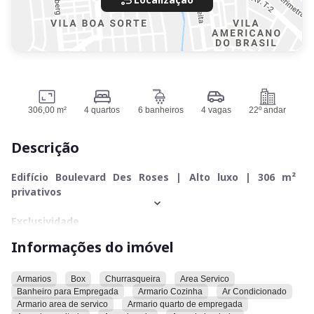
306,00 m²
4 quartos
6 banheiros
4 vagas
22º andar
Descrição
Edifício Boulevard Des Roses | Alto luxo | 306 m²
privativos
Exclusividade
Informações do imóvel
1 apartamento por andar
30 andares | edifício com 12 anos
Armarios
Box
Churrasqueira
Area Servico
Banheiro para Empregada
Armario Cozinha
Ar Condicionado
Armario area de servico
Armario quarto de empregada
2 elevadores privativos + 1 de serviço