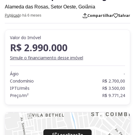
Alameda das Rosas,
Setor Oeste,
Goiânia
Compartilhar
Salvar
Publicado há 6 meses
Cod. TR36252
Valor do Imóvel
R$ 2.990.000
Simule o financiamento desse imóvel
Ágio
-
Condomínio
R$ 2.700,00
IPTU/mês
R$ 3.500,00
Preço/m²
R$ 9.771,24
Localização