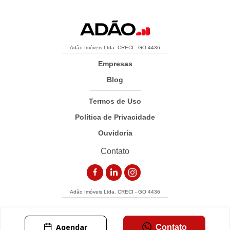
3 sofás
Mesa com 8 cadeiras
Adão Imóveis Ltda. CRECI - GO 4436
Geladeira, fogão, máquina de lavar
Empresas
Coifa e forno micro-ondas
Blog
Cervejeira e adega
Termos de Uso
Política de Privacidade
4 TVs
Ouvidoria
Poltrona da varanda
Contato
Vasos decorativos
Todos os fixos inclusos
Adão Imóveis Ltda. CRECI - GO 4436
Garagem
4 vagas
Agendar
Contato