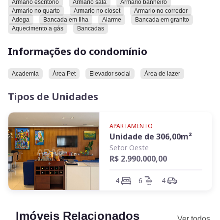
Armario escritorio
Armario sala
Armario banheiro
Armario no quarto
Armario no closet
Armario no corredor
Andar alto, privacidade total
Adega
Bancada em Ilha
Alarme
Bancada em granito
Aquecimento a gás
Bancadas
Planta e ambientes
Informações do condomínio
306 m² muito bem distribuídos
Academia
Área Pet
Elevador social
Área de lazer
Sala ampla para 3 ambientes
Tipos de Unidades
Varanda gourmet integrada com fechamento em vidro
Churrasqueira a carvão
APARTAMENTO
Unidade de
306,00
m²
Lavabo
Setor Oeste
R$ 2.990.000,00
Cozinha espaçosa
4
6
4
Lavanderia independente com DCE
Área íntima
Imóveis Relacionados
Ver todos