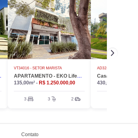
VT34016 -
SETOR MARISTA
AD32486 -
CONDOMÍNIO D
INS NÁPOLES
APARTAMENTO - EKO LifeStyle
135,00m² -
R$ 1.250.000,00
430,00m² -
R$ 5.5
3
3
2
4
6
Contato