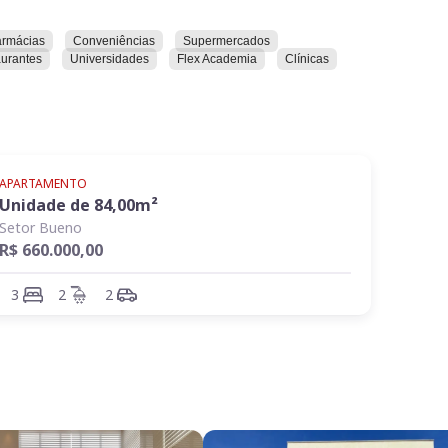
armácias
Conveniências
Supermercados
urantes
Universidades
Flex Academia
Clínicas
APARTAMENTO
Unidade de
84,00
m²
Setor Bueno
R$ 660.000,00
3
2
2