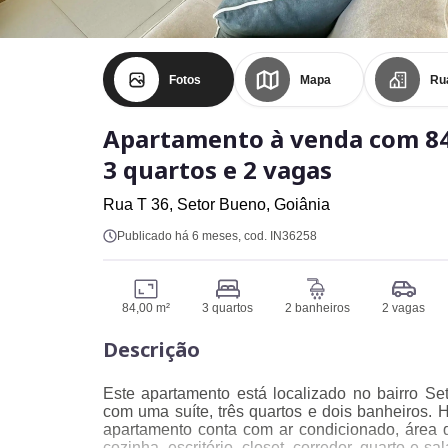
Fotos
Mapa
Ru
Apartamento à venda com 84
3 quartos e 2 vagas
Rua T 36,
Setor Bueno,
Goiânia
Publicado há 6 meses
, cod. IN36258
84,00 m²
3 quartos
2 banheiros
2 vagas
Descrição
Este apartamento está localizado no bairro S
com uma suíte, três quartos e dois banheiros
apartamento conta com ar condicionado, área d
cozinha, escritório, closet, corredor, quarto e 