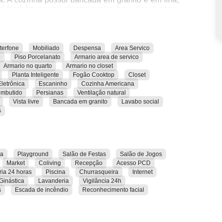
l também possui churrasqueira, box, closet, copa,
ura eletrônica, infraestrutura para instalação de
 lavabo social, living integrado, persianas, piscina,
 rodapé embutido e vista livre. O apartamento é
nterfone
Mobiliado
Despensa
Area Servico
o
Piso Porcelanato
Armario area de servico
iço, acesso para pessoas com deficiência, área de
Armario no quarto
Armario no closet
ira, coliving, elevador de serviço, elevador social,
Planta Inteligente
Fogão Cooktop
Closet
nástica, fraldário, gerador, internet, lavabo para
letrônica
Escaninho
Cozinha Americana
, piscina aquecida, piscina infantil, playground,
mbutido
Persianas
Ventilação natural
o, reconhecimento facial, salão de festas, salão de
Vista livre
Bancada em granito
Lavabo social
s
ixas, clínicas, clubes, conveniências, escolas,
, Orion Business, Parque Vaca Brava, praças,
ia
Playground
Salão de Festas
Salão de Jogos
rar todas as suas características e comodidades.
Market
Coliving
Recepção
Acesso PCD
ria 24 horas
Piscina
Churrasqueira
Internet
Ginástica
Lavanderia
Vigilância 24h
s
Escada de incêndio
Reconhecimento facial