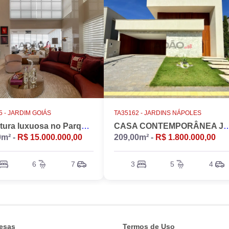
 -
JARDIM GOIÁS
TA35162 -
JARDINS NÁPOLES
Cobertura luxuosa no Parque Flamboyant, Jardim Goiás. Duplex, 533m2, 4 suítes, Piscina, 7 vagas, nascente.
CASA CONTEMPORÂNEA JARD
0m² -
R$ 15.000.000,00
209,00m² -
R$ 1.800.000,00
6
7
3
5
4
esas
Termos de Uso