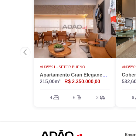
AU35591 -
SETOR BUENO
VN35505
Apartamento Gran Elegance - 4 suites + Home Office
215,00m² -
R$ 2.350.000,00
532,6
4
6
3
6
Empr