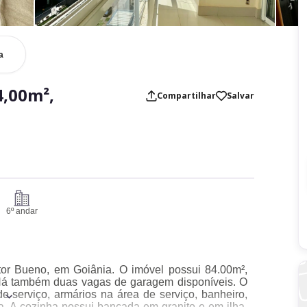
a
,00m²,
Compartilhar
Salvar
6º andar
etor Bueno, em Goiânia. O imóvel possui 84.00m²,
. Há também duas vagas de garagem disponíveis. O
e serviço, armários na área de serviço, banheiro,
sala. A cozinha possui bancada em granito e em ilha,