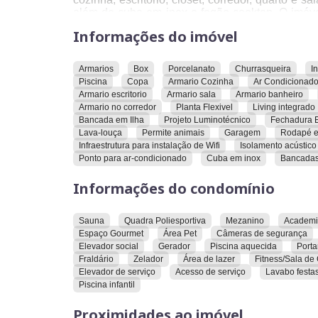
além de cuba em inox e fogão cooktop. O imóve
cozinha americana, despensa, escaninho, fechad
Informações do imóvel
wifi, interfone, isolamento acústico, lava-louça,
piso de porcelanato, projeto luminotécnico,
mobiliado e permite animais.
Armarios
Box
Porcelanato
Churrasqueira
I
Piscina
Copa
Armario Cozinha
Ar Condicionad
O condomínio oferece academia, acesso de serv
Armario escritorio
Armario sala
Armario banheiro
lazer, área pet, câmeras de segurança, churrasque
Armario no corredor
Planta Flexivel
Living integrado
escada de incêndio, espaço gourmet, sala de gi
Bancada em Ilha
Projeto Luminotécnico
Fechadura E
festas, lavanderia, market, mezanino, piscina
Lava-louça
Permite animais
Garagem
Rodapé e
portaria 24 horas, quadra poliesportiva, recepçã
Infraestrutura para instalação de Wifi
Isolamento acústico
jogos, sauna, vigilância 24h e zelador.
Ponto para ar-condicionado
Cuba em inox
Bancada
O imóvel está próximo a atacadistas, ciclofa
Informações do condomínio
farmácias, academia Flex, Goiânia Shopping
restaurantes, supermercados e universidades.
Sauna
Quadra Poliesportiva
Mezanino
Academ
Convidamos você a conhecer este imóvel e explo
Espaço Gourmet
Área Pet
Câmeras de segurança
Elevador social
Gerador
Piscina aquecida
Porta
Fraldário
Zelador
Área de lazer
Fitness/Sala de 
Elevador de serviço
Acesso de serviço
Lavabo festa
Piscina infantil
Proximidades ao imóvel