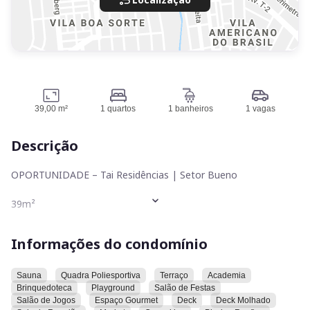
39,00 m²
1 quartos
1 banheiros
1 vagas
Descrição
OPORTUNIDADE – Tai Residências | Setor Bueno
39m²
Andar médio
Informações do condomínio
1 vaga de garagem
Sauna
Quadra Poliesportiva
Terraço
Academia
Brinquedoteca
Playground
Salão de Festas
Studio moderno, com planta inteligente e excelente
Salão de Jogos
Espaço Gourmet
Deck
Deck Molhado
aproveitamento de espaço. Ideal tanto para morar quanto