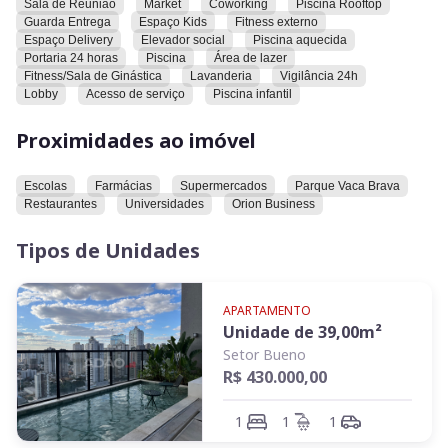
Sala de Reunião
Market
Coworking
Piscina Rooftop
para investir.
Guarda Entrega
Espaço Kids
Fitness externo
Espaço Delivery
Elevador social
Piscina aquecida
Diferenciais do empreendimento:
Portaria 24 horas
Piscina
Área de lazer
Fitness/Sala de Ginástica
Lavanderia
Vigilância 24h
Lobby
Acesso de serviço
Piscina infantil
Prédio novo
Proximidades ao imóvel
Localização privilegiada no Setor Bueno
Lazer completo: academia equipada, piscinas, espaço
Escolas
Farmácias
Supermercados
Parque Vaca Brava
gourmet, salão de festas, brinquedoteca, lavanderia,
Restaurantes
Universidades
Orion Business
coworking e muito mais
Tipos de Unidades
Estrutura moderna e de alta procura
Excelente opção para investimento – aceita Airbnb, alta
APARTAMENTO
liquidez e forte demanda para locação na região.
Unidade de
39,00
m²
Setor Bueno
Pedida: R$ 430.000
R$ 430.000,00
Ótima oportunidade para quem busca rentabilidade ou
1
1
1
praticidade no dia a dia.