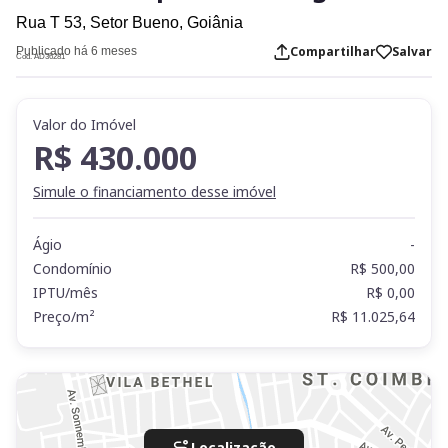
Rua T 53,
Setor Bueno,
Goiânia
Compartilhar
Salvar
Publicado há 6 meses
Cod. AD36281
Valor do Imóvel
R$ 430.000
Simule o financiamento desse imóvel
Ágio
-
Condomínio
R$ 500,00
IPTU/mês
R$ 0,00
Preço/m²
R$ 11.025,64
Localização