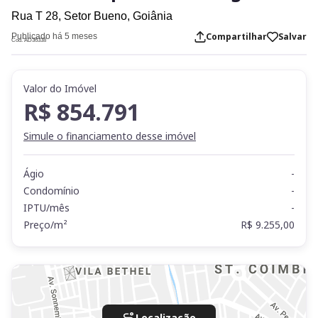
Rua T 28,
Setor Bueno,
Goiânia
Compartilhar
Salvar
Publicado há 5 meses
Cod. AD36338
Valor do Imóvel
R$ 854.791
Simule o financiamento desse imóvel
Ágio
-
Condomínio
-
IPTU/mês
-
Preço/m²
R$ 9.255,00
Localização