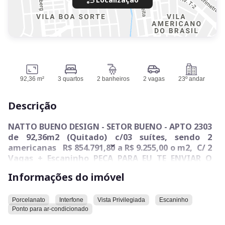
92,36 m²
3 quartos
2 banheiros
2 vagas
23º andar
Descrição
NATTO BUENO DESIGN - SETOR BUENO - APTO 2303
de 92,36m2 (Quitado) c/03 suítes, sendo 2
americanas R$ 854.791,80 a R$ 9.255,00 o m2, C/ 2
Vagas + Escaninho PEÇA PARA EU TE ENVIAR O
VÍDEO DO DECORADO IGUAL A ESTA UNIDADE
Informações do imóvel
ANUNCIADA!
Vendo um apto unidade 2303, R$ 854.791,80 no
Natto Bueno Design, está localizado no bairro
Porcelanato
Interfone
Vista Privilegiada
Escaninho
Setor Bueno, em Goiânia. O imóvel possui uma
Ponto para ar-condicionado
área total de 92,36m², distribuídos em três