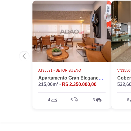
AT35591 -
SETOR BUENO
VN35505
Apartamento Gran Elegance - 4 suites + Home Office
215,00m² -
R$ 2.350.000,00
532,6
4
6
3
6