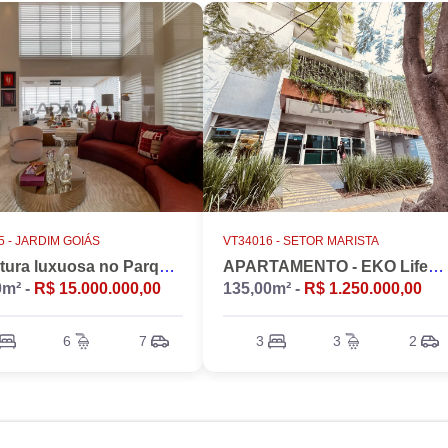
 -
JARDIM GOIÁS
VT34016 -
SETOR MARISTA
Cobertura luxuosa no Parque Flamboyant, Jardim Goiás. Duplex, 533m2, 4 suítes, Piscina, 7 vagas, nascente.
APARTAMENTO - EKO LifeStyle
0m² -
R$ 15.000.000,00
135,00m² -
R$ 1.250.000,00
6
7
3
3
2