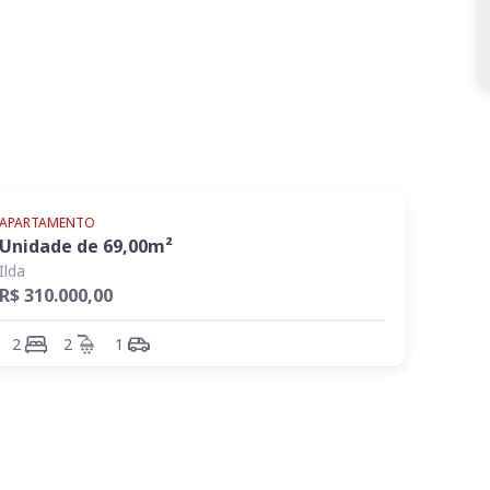
APARTAMENTO
Unidade de
69,00
m²
a Infantil, 2 salões de festa, salão de jogos,
Ilda
ademia.
R$ 310.000,00
2
2
1