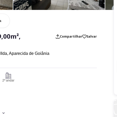
a
,00m²,
Compartilhar
Salvar
,
Ilda,
Aparecida de Goiânia
2º andar