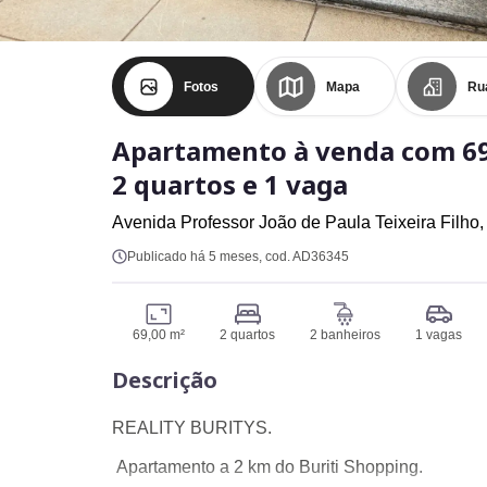
Fotos
Mapa
Ru
Apartamento à venda com 69
2 quartos e 1 vaga
Avenida Professor João de Paula Teixeira Filho
Publicado há 5 meses
, cod. AD36345
69,00 m²
2 quartos
2 banheiros
1 vagas
Descrição
REALITY BURITYS.
Apartamento a 2 km do Buriti Shopping.