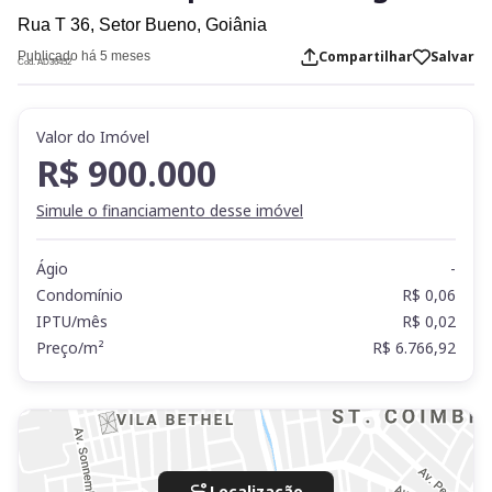
Rua T 36,
Setor Bueno,
Goiânia
Compartilhar
Salvar
Publicado há 5 meses
Cod. AD36452
Valor do Imóvel
R$ 900.000
Simule o financiamento desse imóvel
Ágio
-
Condomínio
R$ 0,06
IPTU/mês
R$ 0,02
Preço/m²
R$ 6.766,92
Localização