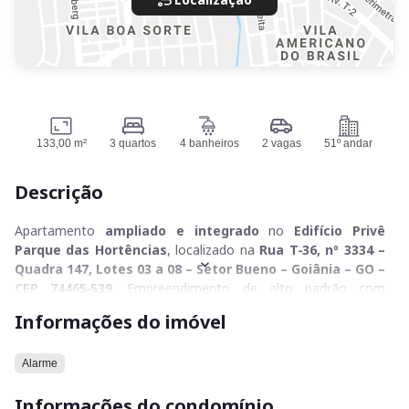
133,00 m²
3 quartos
4 banheiros
2 vagas
51º andar
Descrição
Apartamento
ampliado e integrado
no
Edifício Privê
Parque das Hortências
, localizado na
Rua T‑36, nº 3334 –
Quadra 147, Lotes 03 a 08 – Setor Bueno – Goiânia – GO –
CEP 74465‑539
. Empreendimento de alto padrão com
portaria 24h e área de lazer completa
, ideal para moradia
Informações do imóvel
ou investimento.
Características do imóvel:
Alarme
Informações do condomínio
Sala de estar ampla e iluminada