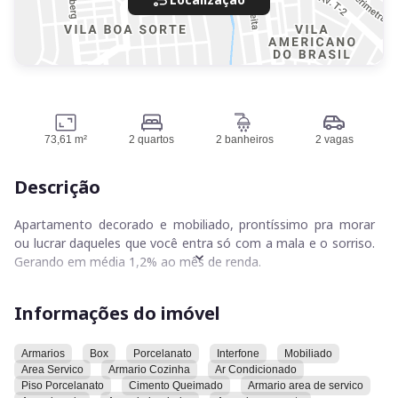
73,61 m²
2 quartos
2 banheiros
2 vagas
Descrição
Apartamento decorado e mobiliado, prontíssimo pra morar
ou lucrar daqueles que você entra só com a mala e o sorriso.
Gerando em média 1,2% ao mês de renda.
Localizado em andar alto, com vista privilegiada.
Informações do imóvel
Armarios
Box
Porcelanato
Interfone
Mobiliado
Area Servico
Armario Cozinha
Ar Condicionado
Características:
Piso Porcelanato
Cimento Queimado
Armario area de servico