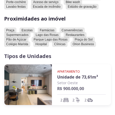
Porte-cochère
Acesso de serviço
Bike wash
Lavabo festas
Escada de incêndio
Estúdio de gravação
Proximidades ao imóvel
Praça
Escolas
Farmácias
Conveniências
Supermercados
Lago das Rosas
Restaurantes
Pão de Açúcar
Parque Lago das Rosas
Praça do Sol
Colégio Marista
Hospital
Clínicas
Orion Business
Tipos de Unidades
APARTAMENTO
Unidade de
73,61
m²
Setor Oeste
R$ 900.000,00
2
2
2