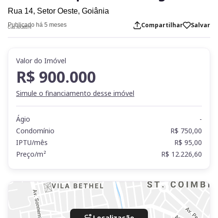
Rua 14,
Setor Oeste,
Goiânia
Compartilhar
Salvar
Publicado há 5 meses
Cod. AX36574
Valor do Imóvel
R$ 900.000
Simule o financiamento desse imóvel
Ágio
-
Condomínio
R$ 750,00
IPTU/mês
R$ 95,00
Preço/m²
R$ 12.226,60
Localização