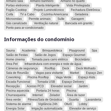
Armario sala
Armario banheiro
Armario no quarto
73,61 m² muito bem distribuídos
Portao eletronico
Planta Inteligente
Vista Privilegiada
Fogão Cooktop
Projeto Luminotécnico
Fechadura Eletrônica
2 quartos, sendo 1 suíte
Coifa
TV a Cabo
Cozinha Americana
Geladeira
Microondas
Permite animais
Suíte
Garagem
Gás canalizado
Ventilação natural
Bancada em granito
2 vagas de garagem
Ponto para ar-condicionado
Totalmente decorado e mobiliado, com estética atual e
Informações do condomínio
funcional
No prédio mais desejado
Sauna
Academia
Brinquedoteca
Playground
Spa
Salão de Festas
Salão de Jogos
Espaço Gourmet
Home cinema
Tomada para carro elétrico
Bicicletário
Um dos mais locados no Airbnb, investimento redondo, sem
Área Pet
Infraestrutura com energia e rede de água
dor de cabeça
Câmeras de segurança
Rooftop
Deck
Deck Molhado
Sala de Reunião
Vagas para visitante
Market
Espaço Zen
Coworking
Piscina Rooftop
Vaga Verde
Espaço Kids
Escada Funcional
Tomada USB
Espaço Delivery
Recepção
Acesso PCD
Elevador social
Jardim
Piscina aquecida
Portaria 24 horas
Piscina
Churrasqueira
Internet
Zelador
Área de lazer
Área verde
Fitness/Sala de Ginástica
Guarita
Lavanderia
Sistema de alarme
Vigilância 24h
Ofurô
Lobby
Energia Solar
Irrigação automatizada
Elevador de serviço