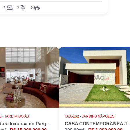
3
2
2
 -
JARDIM GOIÁS
TA35162 -
JARDINS NÁPOLES
Cobertura luxuosa no Parque Flamboyant, Jardim Goiás. Duplex, 533m2, 4 suítes, Piscina, 7 vagas, nascente.
CASA CONTEMPORÂNEA JARD