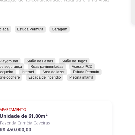
ticas. Entre elas, academia, acesso para pessoas
cicletário, brinquedoteca, câmeras de segurança,
egiada
Estuda Permuta
Garagem
êndio, espaço gourmet, possibilidade de permuta,
scina infantil, playground, portaria 24 horas, quadra
 salão de festas, porte-cochère e vigilância 24h.
icar pessoalmente todas as suas características e
sibilidade de permuta.
Playground
Salão de Festas
Salão de Jogos
de segurança
Ruas pavimentadas
Acesso PCD
asqueira
Internet
Área de lazer
Estuda Permuta
orte-cochère
Escada de incêndio
Piscina infantil
APARTAMENTO
Unidade de
61,00
m²
Fazenda Criméia Caveiras
R$ 450.000,00