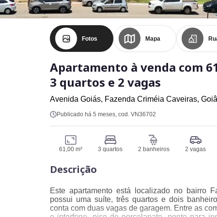
Fotos
Mapa
Ru
Apartamento à venda com 61
3 quartos e 2 vagas
Avenida Goiás,
Fazenda Criméia Caveiras,
Goiâ
Publicado há 5 meses
, cod. VN36702
61,00 m²
3 quartos
2 banheiros
2 vagas
Descrição
Este apartamento está localizado no bairro 
possui uma suíte, três quartos e dois banheir
conta com duas vagas de garagem. Entre as co
e interfone, piso de porcelanato, ponto para i