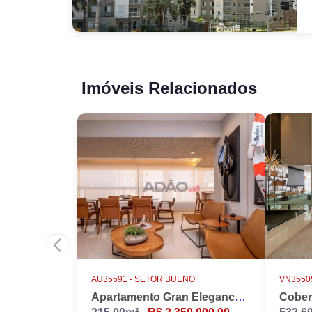
Imóveis Relacionados
AU35591 -
SETOR BUENO
VN35505
Apartamento Gran Elegance - 4 suites + Home Office