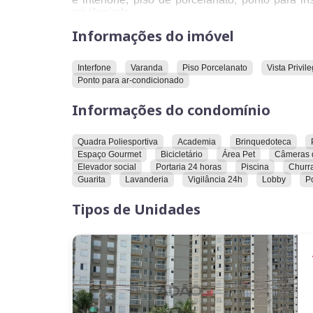
privilegiada.
Informações do imóvel
O condomínio oferece uma série de caracterís
com deficiência, área de lazer, área pet, bi
Interfone
Varanda
Piso Porcelanato
Vista Privil
churrasqueira, elevador social, escada de inc
Ponto para ar-condicionado
guarita, internet, lavanderia, lobby, piscina, pi
poliesportiva, ruas pavimentadas, salão de jogos,
Informações do condomínio
Convidamos você a conhecer este imóvel e verif
comodidades.O propretário também estuda a pos
Quadra Poliesportiva
Academia
Brinquedoteca
Espaço Gourmet
Bicicletário
Área Pet
Câmeras 
Elevador social
Portaria 24 horas
Piscina
Churr
Guarita
Lavanderia
Vigilância 24h
Lobby
P
Tipos de Unidades