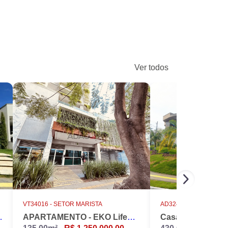
Ver todos
VT34016 -
SETOR MARISTA
AD32486 -
CONDOMÍNIO D
INS NÁPOLES
APARTAMENTO - EKO LifeStyle