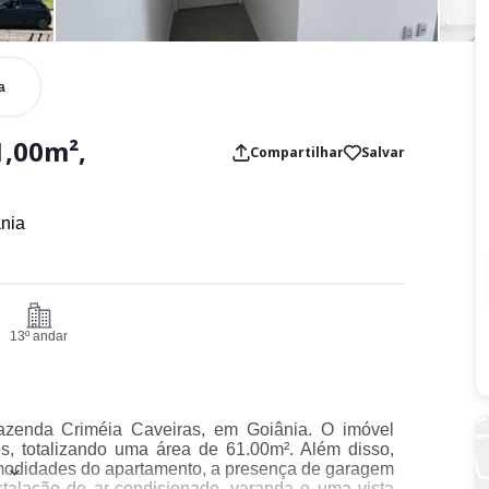
a
,00m²,
Compartilhar
Salvar
nia
13º andar
Fazenda Criméia Caveiras, em Goiânia. O imóvel
os, totalizando uma área de 61.00m². Além disso,
modidades do apartamento, a presença de garagem
nstalação de ar-condicionado, varanda e uma vista