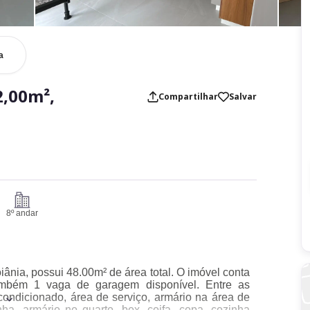
a
,00m²,
Compartilhar
Salvar
8º andar
ânia, possui 48.00m² de área total. O imóvel conta
ambém 1 vaga de garagem disponível. Entre as
ondicionado, área de serviço, armário na área de
nha, armário no quarto, box, coifa, copa, cozinha