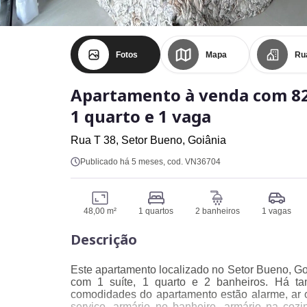
Fotos
Mapa
Ru
Apartamento à venda com 82
1 quarto e 1 vaga
Rua T 38,
Setor Bueno,
Goiânia
Publicado há 5 meses
, cod. VN36704
48,00 m²
1 quartos
2 banheiros
1 vagas
Descrição
Este apartamento localizado no Setor Bueno, Goi
com 1 suíte, 1 quarto e 2 banheiros. Há t
comodidades do apartamento estão alarme, ar c
serviço, armário no banheiro, armário na cozi