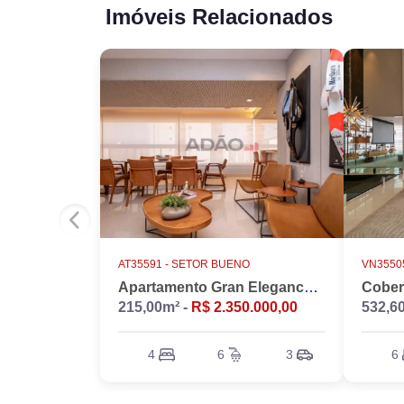
Imóveis Relacionados
AT35591 -
SETOR BUENO
VN35505
Apartamento Gran Elegance - 4 suites + Home Office
215,00m² -
R$ 2.350.000,00
532,6
4
6
3
6