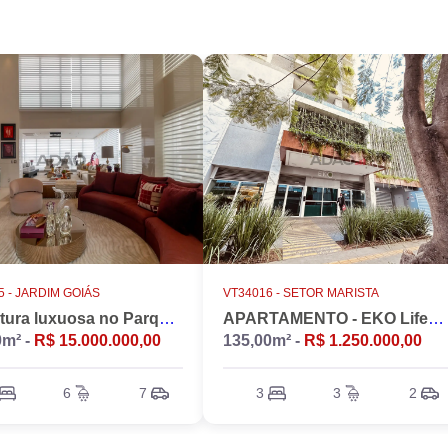
 -
JARDIM GOIÁS
VT34016 -
SETOR MARISTA
Cobertura luxuosa no Parque Flamboyant, Jardim Goiás. Duplex, 533m2, 4 suítes, Piscina, 7 vagas, nascente.
APARTAMENTO - EKO LifeStyle
0m² -
R$ 15.000.000,00
135,00m² -
R$ 1.250.000,00
6
7
3
3
2