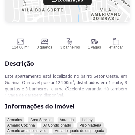
124,00 m²
3 quartos
3 banheiros
1 vagas
4º andar
Descrição
Este apartamento está localizado no bairro Setor Oeste, em
Goiânia. O imóvel possui 124.00m², distribuídos em 1 suíte, 3
quartos e 3 banheiros, e uma excelente varanda. Há também
1 vaga de garagem disponível.
Informações do imóvel
O apartamento conta com diversas comodidades. Entre elas,
aquecimento a gás e ar condicionado. A área de serviço
possui armário, assim como o banheiro, a cozinha, o closet,
Armarios
Area Servico
Varanda
Lobby
Armario Cozinha
Ar Condicionado
Piso Madeira
o corredor, o quarto e a sala. Há também um armário no
Armario area de servico
Armario quarto de empregada
quarto de empregada. O imóvel possui um lobby e o piso é de