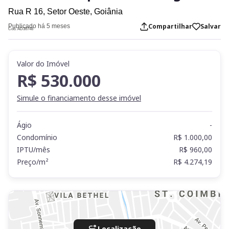
Rua R 16,
Setor Oeste,
Goiânia
Compartilhar
Salvar
Publicado há 5 meses
Cod. AD36748
Valor do Imóvel
R$ 530.000
Simule o financiamento desse imóvel
Ágio
-
Condomínio
R$ 1.000,00
IPTU/mês
R$ 960,00
Preço/m²
R$ 4.274,19
Localização