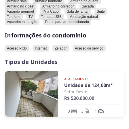
Armario sala
Armario banheiro
Armario no quarto
madeira. Há ponto para ar-condicionado, sala de jantar,
Armario no closet
Armario no corredor
Sacada
sacada e ventilação natural. A varanda é gourmet e há uma
Varanda gourmet
TV a Cabo
Sala de jantar
Suíte
suíte. O apartamento possui instalação para telefone, TV a
Telefone
TV
Tomada USB
Ventilação natural
cabo e TV, além de tomada USB.
Aquecimento a gás
Ponto para ar-condicionado
Informações do condomínio
O condomínio oferece acesso de serviço e é adaptado para
pessoas com deficiência (PCD). Há internet disponível e um
zelador.
Acesso PCD
Internet
Zelador
Acesso de serviço
Convidamos você a conhecer este imóvel.
Tipos de Unidades
APARTAMENTO
Unidade de
124,00
m²
Setor Oeste
R$ 530.000,00
3
3
1