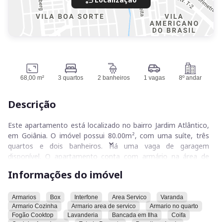
68,00 m²
3 quartos
2 banheiros
1 vagas
8º andar
Descrição
Este apartamento está localizado no bairro Jardim Atlântico,
em Goiânia. O imóvel possui 80.00m², com uma suíte, três
quartos e dois banheiros. Há uma vaga de garagem
disponível. O apartamento conta com armário na área de
serviço, armário na cozinha, armário no quarto, bancada em
Informações do imóvel
ilha, box, coifa, cozinha americana, cuba em inox, fogão
cooktop, interfone, infraestrutura para instalação de wifi,
lavabo social, lavanderia, ponto para ar-condicionado,
Armarios
Box
Interfone
Area Servico
Varanda
Armario Cozinha
Armario area de servico
Armario no quarto
varanda e vista livre. O imóvel permite animais e estuda
Fogão Cooktop
Lavanderia
Bancada em Ilha
Coifa
permuta.