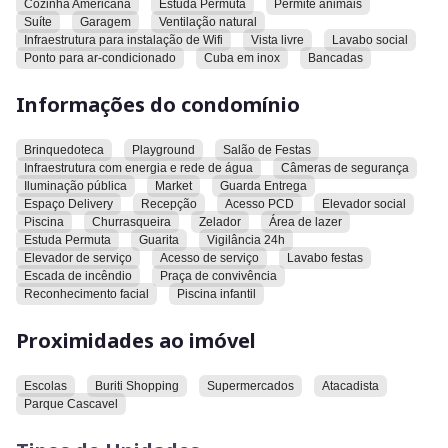
Cozinha Americana
Estuda Permuta
Permite animais
Suíte
Garagem
Ventilação natural
O condomínio oferece acesso de serviço, acesso para
Infraestrutura para instalação de Wifi
Vista livre
Lavabo social
pessoas com deficiência, área de lazer, brinquedoteca,
Ponto para ar-condicionado
Cuba em inox
Bancadas
câmeras de segurança, churrasqueira, elevador de serviço,
elevador social, escada de incêndio, espaço delivery, guarda
Informações do condomínio
entrega, guarita, iluminação pública, infraestrutura com
energia e rede de água, lavabo para festas, market, piscina,
Brinquedoteca
Playground
Salão de Festas
piscina infantil, playground, praça de convivência, recepção,
Infraestrutura com energia e rede de água
Câmeras de segurança
reconhecimento facial, salão de festas, vigilância 24h e
Iluminação pública
Market
Guarda Entrega
zelador. O condomínio também estuda permuta.
Espaço Delivery
Recepção
Acesso PCD
Elevador social
Piscina
Churrasqueira
Zelador
Área de lazer
Estuda Permuta
Guarita
Vigilância 24h
O imóvel está próximo a um atacadista, ao Buriti Shopping, a
Elevador de serviço
Acesso de serviço
Lavabo festas
escolas, ao Parque Cascavel e a supermercados.
Escada de incêndio
Praça de convivência
Reconhecimento facial
Piscina infantil
Convidamos você a conhecer este imóvel e explorar todas as
suas características e comodidades..
Proximidades ao imóvel
Escolas
Buriti Shopping
Supermercados
Atacadista
Parque Cascavel