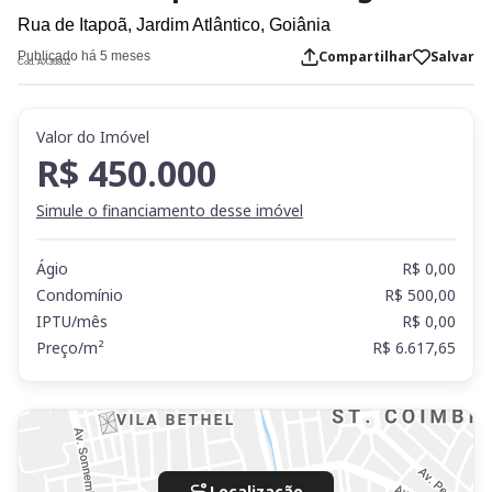
Rua de Itapoã,
Jardim Atlântico,
Goiânia
Compartilhar
Salvar
Publicado há 5 meses
Cod. AX36802
Valor do Imóvel
R$ 450.000
Simule o financiamento desse imóvel
Ágio
R$ 0,00
Condomínio
R$ 500,00
IPTU/mês
R$ 0,00
Preço/m²
R$ 6.617,65
Localização