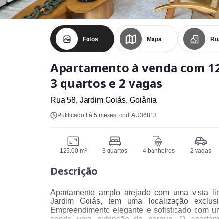
Fotos
Mapa
Ru
Apartamento à venda com 1
3 quartos e 2 vagas
Rua 58,
Jardim Goiás,
Goiânia
Publicado há 5 meses
, cod. AU36813
125,00 m²
3 quartos
4 banheiros
2 vagas
Descrição
Apartamento amplo arejado com uma vista lin
Jardim Goiás, tem uma localização exclu
Empreendimento elegante e sofisticado com um
sendo uma extenção do parque. O apartam