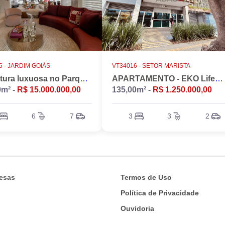
 -
JARDIM GOIÁS
VT34016 -
SETOR MARISTA
Cobertura luxuosa no Parque Flamboyant, Jardim Goiás. Duplex, 533m2, 4 suítes, Piscina, 7 vagas, nascente.
APARTAMENTO - EKO LifeStyle
0m² -
R$ 15.000.000,00
135,00m² -
R$ 1.250.000,00
6
7
3
3
2
esas
Termos de Uso
Política de Privacidade
Ouvidoria