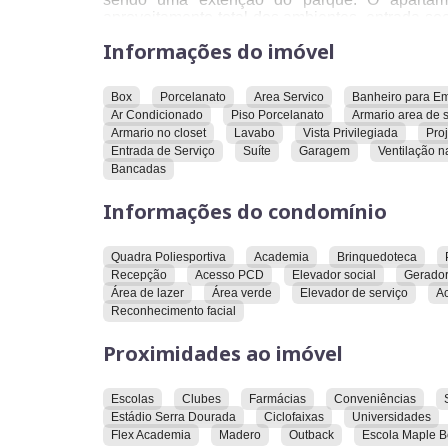
aproveitamento total dos ambientes, entrada so
amigos e desfrutar de momentos incriveis em
Informações do imóvel
separada e planejada com uma maravilhosa j
conforto para quem gosta de cozinhar, area d
confortaveis e toda planejada trazendo melh
Box
Porcelanato
Area Servico
Banheiro para E
procura espaço, sofisticação e localizção privi
Ar Condicionado
Piso Porcelanato
Armario area de 
visita e supreender com cada detalhe dos ambie
Armario no closet
Lavabo
Vista Privilegiada
Pro
Entrada de Serviço
Suíte
Garagem
Ventilação n
Bancadas
Informações do condomínio
Quadra Poliesportiva
Academia
Brinquedoteca
Recepção
Acesso PCD
Elevador social
Gerado
Área de lazer
Área verde
Elevador de serviço
Ac
Reconhecimento facial
Proximidades ao imóvel
Escolas
Clubes
Farmácias
Conveniências
Estádio Serra Dourada
Ciclofaixas
Universidades
Flex Academia
Madero
Outback
Escola Maple B