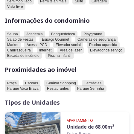
Semimobiliado
Permite animais
Suíte
Garagem
Bueno, próximo supermercado, escola, farmácia,
Vista livre
conveniências e a poucos minutos do Parque Vaca Brava!
Informações do condomínio
Sauna
Academia
Brinquedoteca
Playground
Salão de Festas
Espaço Gourmet
Câmeras de segurança
Market
Acesso PCD
Elevador social
Piscina aquecida
Churrasqueira
Internet
Área de lazer
Elevador de serviço
Escada de incêndio
Piscina infantil
Proximidades ao imóvel
Praça
Escolas
Goiânia Shopping
Farmácias
Parque Vaca Brava
Restaurantes
Parque Serrinha
Tipos de Unidades
APARTAMENTO
Unidade de
68,00
m²
Setor Bueno