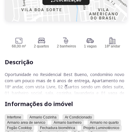
68,00 m²
2 quartos
2 banheiros
1 vagas
18º andar
Descrição
Oportunidade no Residencial Best Bueno, condomínio novo
com um pouco mais de 6 anos de entrega, Apartamento no
18º andar, com vista Livre, 02 quartos sendo um deles suite,
01 banheiro social, sala, cozinha, lavanderia e 01 vaga de
garagem, imóvel rico em armários, semi-mobiliado, ar
Informações do imóvel
condicionado em todos os ambientes, cooktop, coifa! Imóvel
Impecável, condomínio com lazer completo, piscina adulta,
infantil aquecida, área gourmet com churrasqueira, salão de
Interfone
Armario Cozinha
Ar Condicionado
Armario area de servico
Armario banheiro
Armario no quarto
festa, brinquedoteca, sauna, hidromassagem, academia
Fogão Cooktop
Fechadura biométrica
Projeto Luminotécnico
equipada! Localizado em umas das melhores regiões do setor