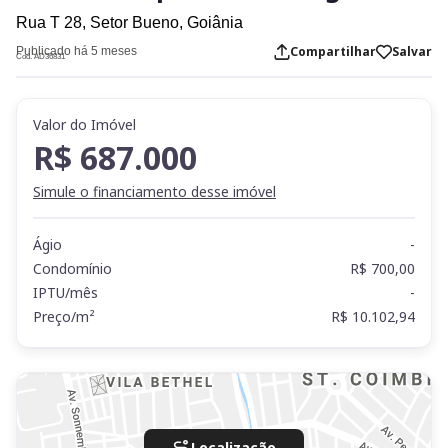
Rua T 28,
Setor Bueno,
Goiânia
Compartilhar
Salvar
Publicado há 5 meses
Cod. AD36831
Valor do Imóvel
R$ 687.000
Simule o financiamento desse imóvel
Ágio
-
Condomínio
R$ 700,00
IPTU/mês
-
Preço/m²
R$ 10.102,94
Localização