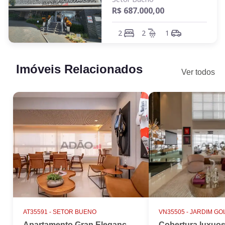
R$ 687.000,00
2
2
1
Imóveis Relacionados
Ver todos
AT35591 -
SETOR BUENO
VN35505 -
JARDIM GO
Apartamento Gran Elegance - 4 suites + Home Office