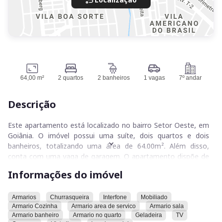
64,00 m²
2 quartos
2 banheiros
1 vagas
7º andar
Descrição
Este apartamento está localizado no bairro Setor Oeste, em
Goiânia. O imóvel possui uma suíte, dois quartos e dois
banheiros, totalizando uma área de 64.00m². Além disso,
conta com uma vaga de garagem. O apartamento dispõe de
armário na área de serviço, banheiro, cozinha, quarto e sala.
Informações do imóvel
Outras comodidades incluem churrasqueira, garagem,
geladeira, interfone, lavabo social, mobília e TV. A vista do
apartamento é livre.
Armarios
Churrasqueira
Interfone
Mobiliado
Armario Cozinha
Armario area de servico
Armario sala
Armario banheiro
Armario no quarto
Geladeira
TV
O condomínio onde o apartamento está situado oferece uma