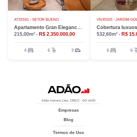
AT35591 -
SETOR BUENO
VN35505 -
JARDIM GO
Apartamento Gran Elegance - 4 suites + Home Office
215,00m² -
R$ 2.350.000,00
532,60m² -
R$ 15.
4
6
3
6
6
Adão Imóveis Ltda. CRECI - GO 4436
Empresas
Blog
Termos de Uso