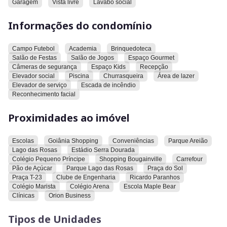
Garagem
Vista livre
Lavabo social
série de características. Entre elas, academia, área de lazer,
brinquedoteca, campo de futebol, câmeras de segurança,
Informações do condomínio
churrasqueira, elevador de serviço, elevador social, escada de
incêndio, espaço gourmet, espaço kids, piscina, recepção,
reconhecimento facial, salão de festas e salão de jogos.
Campo Futebol
Academia
Brinquedoteca
Salão de Festas
Salão de Jogos
Espaço Gourmet
Câmeras de segurança
Espaço Kids
Recepção
O apartamento está próximo a diversos pontos de interesse.
Elevador social
Piscina
Churrasqueira
Área de lazer
Entre eles, o supermercado Carrefour, diversas clínicas, o
Elevador de serviço
Escada de incêndio
Clube de Engenharia, o Colégio Arena, o Colégio Marista, o
Reconhecimento facial
Colégio Pequeno Príncipe, várias conveniências, a Escola
Maple Bear, outras escolas, o Estádio Serra Dourada, o
Proximidades ao imóvel
Goiânia Shopping, o Lago das Rosas, o Orion Business, o
supermercado Pão de Açúcar, o Parque Areião, o Parque
Escolas
Goiânia Shopping
Conveniências
Parque Areião
Lago das Rosas, a Praça do Sol, a Praça T-23, a Ricardo
Lago das Rosas
Estádio Serra Dourada
Paranhos e o Shopping Bougainville.
Colégio Pequeno Príncipe
Shopping Bougainville
Carrefour
Pão de Açúcar
Parque Lago das Rosas
Praça do Sol
Convidamos você a conhecer este imóvel.
Praça T-23
Clube de Engenharia
Ricardo Paranhos
Colégio Marista
Colégio Arena
Escola Maple Bear
Clínicas
Orion Business
Tipos de Unidades