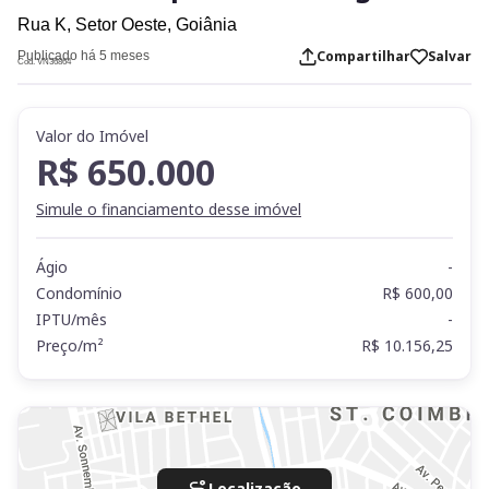
Rua K,
Setor Oeste,
Goiânia
Compartilhar
Salvar
Publicado há 5 meses
Cod. VN36864
Valor do Imóvel
R$ 650.000
Simule o financiamento desse imóvel
Ágio
-
Condomínio
R$ 600,00
IPTU/mês
-
Preço/m²
R$ 10.156,25
Localização