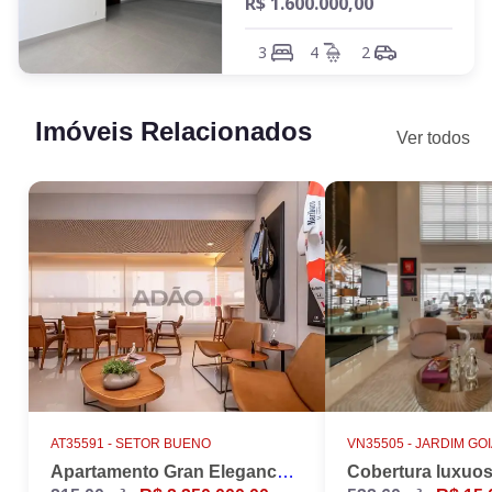
R$ 1.600.000,00
3
4
2
Imóveis Relacionados
Ver todos
AT35591 -
SETOR BUENO
VN35505 -
JARDIM GO
Apartamento Gran Elegance - 4 suites + Home Office