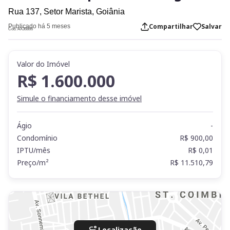
Rua 137,
Setor Marista,
Goiânia
Compartilhar
Salvar
Publicado há 5 meses
Cod. AX36866
Valor do Imóvel
R$ 1.600.000
Simule o financiamento desse imóvel
Ágio
-
Condomínio
R$ 900,00
IPTU/mês
R$ 0,01
Preço/m²
R$ 11.510,79
Localização