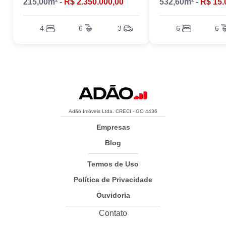
215,00m² -
R$ 2.350.000,00
532,60m² -
R$ 15.
4
6
3
6
6
Adão Imóveis Ltda. CRECI - GO 4436
Empresas
Blog
Termos de Uso
Política de Privacidade
Ouvidoria
Contato