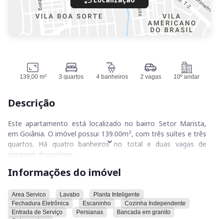
139,00 m²
3 quartos
4 banheiros
2 vagas
10º andar
Descrição
Este apartamento está localizado no bairro Setor Marista,
em Goiânia. O imóvel possui 139.00m², com três suítes e três
quartos. Há quatro banheiros no total e duas vagas de
garagem disponíveis.
Informações do imóvel
O apartamento conta com uma área de serviço, bancada em
granito, cozinha independente e cuba em inox. Há uma
entrada de serviço separada e um escaninho para
Area Servico
Lavabo
Planta Inteligente
Fechadura Eletrônica
Escaninho
Cozinha Independente
armazenamento. A porta principal possui fechadura
Entrada de Serviço
Persianas
Bancada em granito
eletrônica. O imóvel também possui um lavabo e persianas