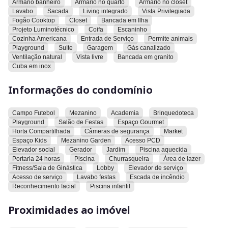
Armario banheiro
Armario no quarto
Armario no closet
Lavabo
Sacada
Living integrado
Vista Privilegiada
O sistema de gás é canalizado e o imóvel possui interfone,
Fogão Cooktop
Closet
Bancada em Ilha
lavabo e living integrado. A permissão para animais é
Projeto Luminotécnico
Coifa
Escaninho
concedida. O apartamento conta com piscina, piso de
Cozinha Americana
Entrada de Serviço
Permite animais
Playground
Suíte
Garagem
Gás canalizado
porcelanato, playground, projeto luminotécnico, sacada, suíte
Ventilação natural
Vista livre
Bancada em granito
e varanda. A ventilação é natural e a vista é livre.
Cuba em inox
O condomínio oferece academia, acesso de serviço, acesso
Informações do condomínio
para pessoas com deficiência, área de lazer, brinquedoteca,
câmeras de segurança, campo de futebol, churrasqueira,
elevador de serviço, elevador social, escada de incêndio,
Campo Futebol
Mezanino
Academia
Brinquedoteca
Playground
Salão de Festas
Espaço Gourmet
espaço gourmet, espaço kids, sala de ginástica, gerador,
Horta Compartilhada
Câmeras de segurança
Market
horta compartilhada, jardim, lavabo para festas, lobby,
Espaço Kids
Mezanino Garden
Acesso PCD
market, mezanino, mezanino garden, piscina, piscina
Elevador social
Gerador
Jardim
Piscina aquecida
aquecida, piscina infantil, playground, portaria 24 horas,
Portaria 24 horas
Piscina
Churrasqueira
Área de lazer
reconhecimento facial e salão de festas.
Fitness/Sala de Ginástica
Lobby
Elevador de serviço
Acesso de serviço
Lavabo festas
Escada de incêndio
Reconhecimento facial
Piscina infantil
O imóvel está próximo ao Carrefour, ao Centro Cultural Oscar
Niemeyer, ao Shopping Flamboyant, ao Sam's Club, a um
Proximidades ao imóvel
atacadista e ao Parque Flamboyant.