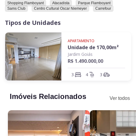
Convidamos você a conhecer este imóvel e explorar todas as
Shopping Flamboyant
Atacadista
Parque Flamboyant
suas características e comodidades.
Sams Club
Centro Cultural Oscar Niemeyer
Carrefour
Tipos de Unidades
APARTAMENTO
Unidade de
170,00
m²
Jardim Goiás
R$ 1.490.000,00
3
4
3
Imóveis Relacionados
Ver todos