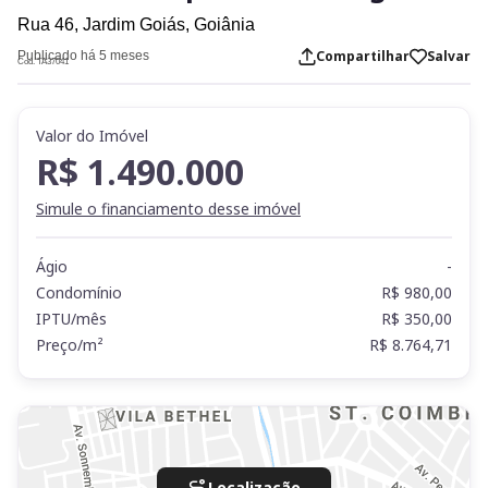
Rua 46,
Jardim Goiás,
Goiânia
Compartilhar
Salvar
Publicado há 5 meses
Cod. TA37041
Valor do Imóvel
R$ 1.490.000
Simule o financiamento desse imóvel
Ágio
-
Condomínio
R$ 980,00
IPTU/mês
R$ 350,00
Preço/m²
R$ 8.764,71
Localização