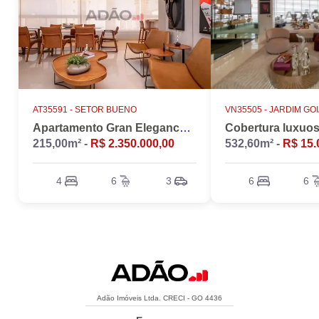
AT35591 -
SETOR BUENO
VN35505 -
JARDIM GO
Apartamento Gran Elegance - 4 suites + Home Office
215,00m² -
R$ 2.350.000,00
532,60m² -
R$ 15.
4
6
3
6
6
Adão Imóveis Ltda. CRECI - GO 4436