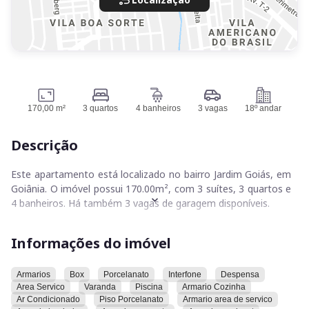
170,00 m²
3 quartos
4 banheiros
3 vagas
18º andar
Descrição
Este apartamento está localizado no bairro Jardim Goiás, em
Goiânia. O imóvel possui 170.00m², com 3 suítes, 3 quartos e
4 banheiros. Há também 3 vagas de garagem disponíveis.
O apartamento conta com ar condicionado, área de serviço,
Informações do imóvel
armários na área de serviço, banheiro, cozinha, closet e
quartos. A cozinha possui bancada em granito e em ilha, além
de cuba em inox e coifa. O imóvel também dispõe de box nos
Armarios
Box
Porcelanato
Interfone
Despensa
Area Servico
Varanda
Piscina
Armario Cozinha
banheiros, closet, despensa, entrada de serviço, escaninho e
Ar Condicionado
Piso Porcelanato
Armario area de servico
fogão cooktop.