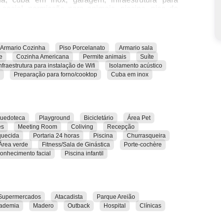
o social, permissão para animais, piscina, piso de
ar-condicionado, porcelanato, portão eletrônico,
uíte, ventilação natural e vista livre.
iço, acesso para pessoas com deficiência, área de
Armario Cozinha
Piso Porcelanato
Armario sala
e wash, bicicletário, brinquedoteca, câmeras de
e
Cozinha Americana
Permite animais
Suíte
evador social, fitness/sala de ginástica, fraldário,
nfraestrutura para instalação de Wifi
Isolamento acústico
ala de reuniões, mezanino, pilates, piscina, piscina
Preparação para forno/cooktop
Cuba em inox
ia 24 horas, porte-cochère, quadra poliesportiva,
sta, ciclofaixas, clínicas, clubes, conveniências,
 Madero, Orion Business, Outback, restaurantes,
quedoteca
Playground
Bicicletário
Área Pet
es
Meeting Room
Coliving
Recepção
quecida
Portaria 24 horas
Piscina
Churrasqueira
rar todas as suas características e comodidades.
Área verde
Fitness/Sala de Ginástica
Porte-cochère
onhecimento facial
Piscina infantil
Supermercados
Atacadista
Parque Areião
cademia
Madero
Outback
Hospital
Clínicas