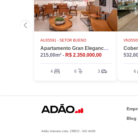
AU35591 -
SETOR BUENO
VN35505
Apartamento Gran Elegance - 4 suites + Home Office
215,00m² -
R$ 2.350.000,00
532,6
4
6
3
6
Empr
Blog
Adão Imóveis Ltda. CRECI - GO 4436