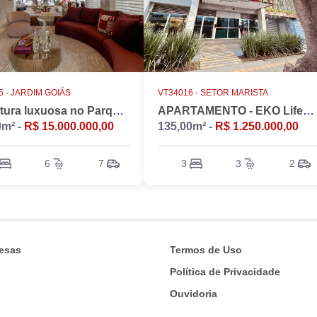
 -
JARDIM GOIÁS
VT34016 -
SETOR MARISTA
Cobertura luxuosa no Parque Flamboyant, Jardim Goiás. Duplex, 533m2, 4 suítes, Piscina, 7 vagas, nascente.
APARTAMENTO - EKO LifeStyle
0m² -
R$ 15.000.000,00
135,00m² -
R$ 1.250.000,00
6
7
3
3
2
esas
Termos de Uso
Política de Privacidade
Ouvidoria