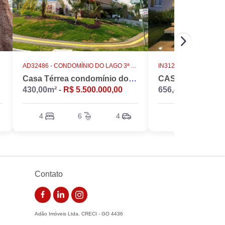
AD32486 -
CONDOMÍNIO DO LAGO 3ª ETAPA
IN31231 -
RESIDENCIA
Casa Térrea condomínio do lago 4 suítes altíssimo padrão
430,00m² -
R$ 5.500.000,00
656,47m² -
R$ 12.
4
6
4
5
5
Contato
Adão Imóveis Ltda. CRECI - GO 4436