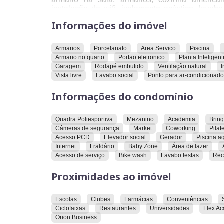
instalação de wifi, isolamento acústico, lavab
porcelanato, planta inteligente, ponto para 
Informações do imóvel
preparação para forno/cooktop, rodapé embutido, s
O condomínio oferece academia, acesso de serv
Armarios
Porcelanato
Area Servico
Piscina
lazer, área pet, área verde, baby zone, bik
Armario no quarto
Portao eletronico
Planta Inteligent
segurança, churrasqueira, coworking, coliving, el
Garagem
Rodapé embutido
Ventilação natural
I
gerador, internet, lavabo para festas, market, s
Vista livre
Lavabo social
Ponto para ar-condicionado
aquecida, piscina infantil, playground, portar
recepção e reconhecimento facial.
Informações do condomínio
O imóvel está próximo ao Parque Areião, atacadi
escolas, farmácias, Flex Academia, hospital,
Quadra Poliesportiva
Mezanino
Academia
Brin
supermercados e universidades.
Câmeras de segurança
Market
Coworking
Pilat
Acesso PCD
Elevador social
Gerador
Piscina a
Convidamos você a conhecer este imóvel e explo
Internet
Fraldário
Baby Zone
Área de lazer
Acesso de serviço
Bike wash
Lavabo festas
Rec
Proximidades ao imóvel
Escolas
Clubes
Farmácias
Conveniências
Ciclofaixas
Restaurantes
Universidades
Flex A
Orion Business