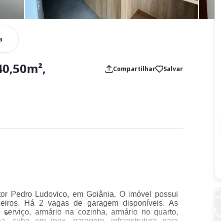
a
40,50m²,
Compartilhar
Salvar
etor Pedro Ludovico, em Goiânia. O imóvel possui
eiros. Há 2 vagas de garagem disponíveis. As
serviço, armário na cozinha, armário no quarto,
a, cuba em inox, garagem, infraestrutura para