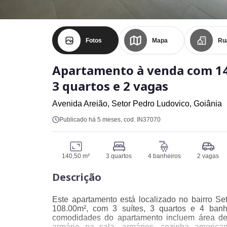
Fotos
Mapa
Ru
Apartamento à venda com 1
3 quartos e 2 vagas
Avenida Areião,
Setor Pedro Ludovico,
Goiânia
Publicado há 5 meses
, cod. IN37070
140,50 m²
3 quartos
4 banheiros
2 vagas
Descrição
Este apartamento está localizado no bairro S
108.00m², com 3 suítes, 3 quartos e 4 banh
comodidades do apartamento incluem área de 
armário na sala, armários, cozinha american