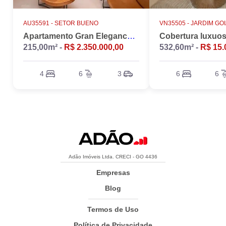
AU35591 -
SETOR BUENO
VN35505 -
JARDIM GO
Apartamento Gran Elegance - 4 suites + Home Office
215,00m² -
R$ 2.350.000,00
532,60m² -
R$ 15.
4
6
3
6
6
Adão Imóveis Ltda. CRECI - GO 4436
Empresas
Blog
Termos de Uso
Política de Privacidade