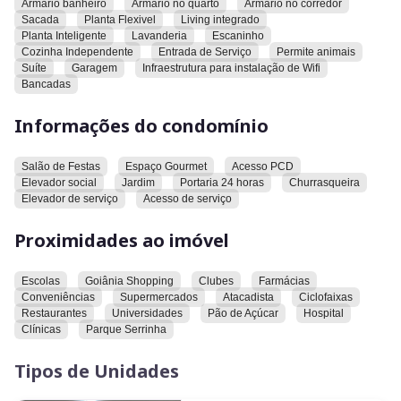
Armario banheiro
Armario no quarto
Armario no corredor
Cozinha Separada
Sacada
Planta Flexivel
Living integrado
Área de serviço grande
Planta Inteligente
Lavanderia
Escaninho
Banheiro de serviço
Cozinha Independente
Entrada de Serviço
Permite animais
Duas vagas de garagem de gaveta perto do elevador
Suíte
Garagem
Infraestrutura para instalação de Wifi
Bancadas
Escaninho
Portaria 24 horas
Informações do condomínio
Salão de festas reformado
Espaço com churrasqueira
Condomínio: R$950,00
Salão de Festas
Espaço Gourmet
Acesso PCD
Elevador social
Jardim
Portaria 24 horas
Churrasqueira
Dá pra fazer tudo a pé! Alto Bueno, Escolas, Conveniências,
Elevador de serviço
Acesso de serviço
Mercados, Academia, Farmácia, Clínica e etc.
Proximidades ao imóvel
*Investimento R$560mil*
Escolas
Goiânia Shopping
Clubes
Farmácias
Conveniências
Supermercados
Atacadista
Ciclofaixas
Restaurantes
Universidades
Pão de Açúcar
Hospital
Clínicas
Parque Serrinha
Tipos de Unidades