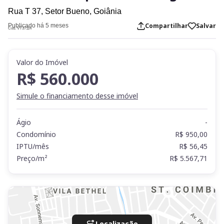
Rua T 37,
Setor Bueno,
Goiânia
Compartilhar
Salvar
Publicado há 5 meses
Cod. VT37114
Valor do Imóvel
R$ 560.000
Simule o financiamento desse imóvel
Ágio
-
Condomínio
R$ 950,00
IPTU/mês
R$ 56,45
Preço/m²
R$ 5.567,71
Localização