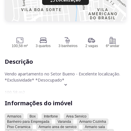
100,58 m²
3 quartos
3 banheiros
2 vagas
6º andar
Descrição
Vendo apartamento no Setor Bueno - Excelente localização.
*Exclusividade* *Desocupado*
100,58 m2
Nascente -apartamento ventilado e muito fresco.
Informações do imóvel
3 quartos, Sendo 1 suíte
Sala ampla
Varanda
Armarios
Box
Interfone
Area Servico
Banheiro para Empregada
Varanda
Armario Cozinha
Banheiro Social
Piso Ceramica
Armario area de servico
Armario sala
Completo em armários