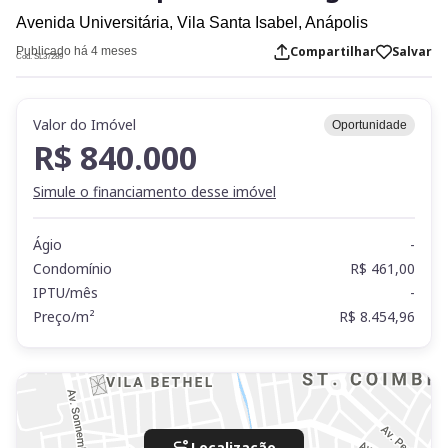
Avenida Universitária,
Vila Santa Isabel,
Anápolis
Compartilhar
Salvar
Publicado há 4 meses
Cod. SL37289
Valor do Imóvel
Oportunidade
R$ 840.000
Simule o financiamento desse imóvel
Ágio
-
Condomínio
R$ 461,00
IPTU/mês
-
Preço/m²
R$ 8.454,96
Localização