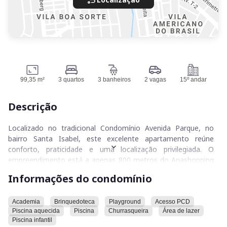
99,35 m²
3 quartos
3 banheiros
2 vagas
15º andar
Descrição
Localizado no tradicional Condomínio Avenida Parque, no
bairro Santa Isabel, este excelente apartamento reúne
conforto, praticidade e uma localização privilegiada. O
empreendimento está a apenas 800 metros do Anashopping
e a cinco minutos do Centro de Anápolis, cercado por
Informações do condomínio
faculdades, bancos, supermercados, restaurantes e uma
ampla rede de comércios e serviços, proporcionando mais
comodidade para toda a família.
Academia
Brinquedoteca
Playground
Acesso PCD
Piscina aquecida
Piscina
Churrasqueira
Área de lazer
Piscina infantil
Com 99,35 m² de área privativa, o apartamento possui três