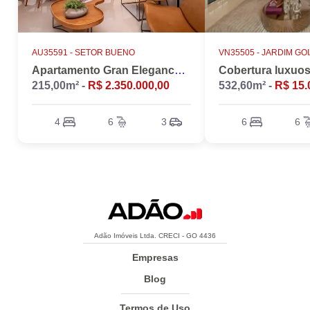
AU35591 -
SETOR BUENO
VN35505 -
JARDIM GO
Apartamento Gran Elegance - 4 suites + Home Office
215,00m² -
R$ 2.350.000,00
532,60m² -
R$ 15.
4
6
3
6
6
Adão Imóveis Ltda. CRECI - GO 4436
Empresas
Blog
Termos de Uso