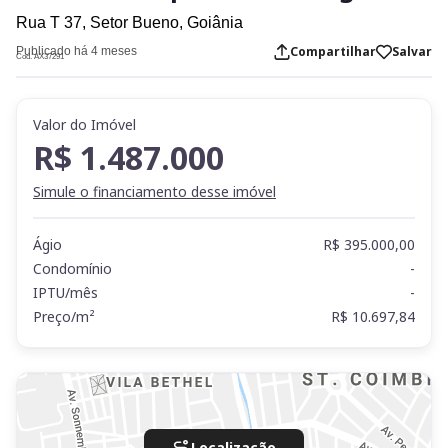
Rua T 37,
Setor Bueno,
Goiânia
Compartilhar
Salvar
Publicado há 4 meses
Cod. AX37291
Valor do Imóvel
R$ 1.487.000
Simule o financiamento desse imóvel
Ágio
R$ 395.000,00
Condomínio
-
IPTU/mês
-
Preço/m²
R$ 10.697,84
Localização