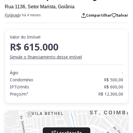
Rua 1136,
Setor Marista,
Goiânia
Compartilhar
Salvar
Publicado há 4 meses
Cod. AD37534
Valor do Imóvel
R$ 615.000
Simule o financiamento desse imóvel
Ágio
-
Condomínio
R$ 500,00
IPTU/mês
R$ 600,00
Preço/m²
R$ 12.300,00
Localização