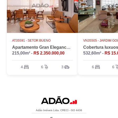
AT35591 -
SETOR BUENO
VN35505 -
JARDIM GO
Apartamento Gran Elegance - 4 suites + Home Office
215,00m² -
R$ 2.350.000,00
532,60m² -
R$ 15.
4
6
3
6
6
Adão Imóveis Ltda. CRECI - GO 4436