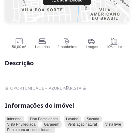
50,00 m²
1 quartos
1 banheiros
1 vagas
10º andar
Descrição
🚨 OPORTUNIDADE – AZURE MARISTA 🚨
Informações do imóvel
📍 Ao lado da Alameda Ricardo Paranhos
Interfone
Piso Porcelanato
Lavabo
Sacada
Vista Privilegiada
Garagem
Ventilação natural
Vista livre
🌳 Próximo ao Parque Areião
Ponto para ar-condicionado