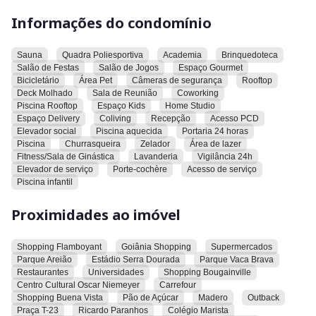
Informações do condomínio
🏢 Torre única | Alto padrão | Exclusividade no Marista
Sauna
Quadra Poliesportiva
Academia
Brinquedoteca
💰 Ideal para morar com qualidade ou investir com alta
Salão de Festas
Salão de Jogos
Espaço Gourmet
Bicicletário
Área Pet
Câmeras de segurança
Rooftop
liquidez
Deck Molhado
Sala de Reunião
Coworking
Piscina Rooftop
Espaço Kids
Home Studio
Espaço Delivery
Coliving
Recepção
Acesso PCD
Elevador social
Piscina aquecida
Portaria 24 horas
📐 UNIDADES PROMOCIONAIS:
Piscina
Churrasqueira
Zelador
Área de lazer
Fitness/Sala de Ginástica
Lavanderia
Vigilância 24h
Elevador de serviço
Porte-cochère
Acesso de serviço
• 50m² | 1 suíte | Nascente
Piscina infantil
💰 A partir de R$ 615 mil
Proximidades ao imóvel
Shopping Flamboyant
Goiânia Shopping
Supermercados
Parque Areião
Estádio Serra Dourada
Parque Vaca Brava
✨ DIFERENCIAIS QUE VALORIZAM:
Restaurantes
Universidades
Shopping Bougainville
Centro Cultural Oscar Niemeyer
Carrefour
✔ Plantas inteligentes e funcionais
Shopping Buena Vista
Pão de Açúcar
Madero
Outback
Praça T-23
Ricardo Paranhos
Colégio Marista