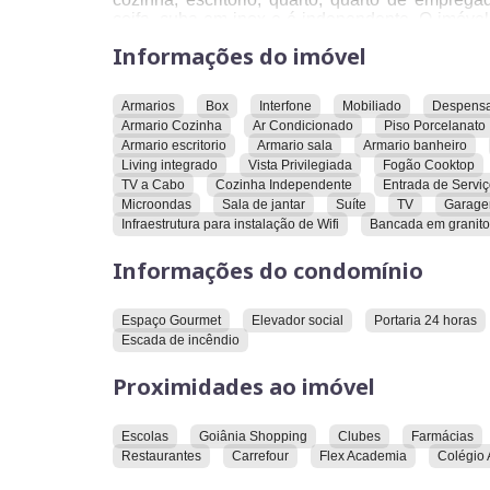
coifa, cuba em inox e é independente. O imóve
escritório e a possibilidade de permuta. A co
Informações do imóvel
geladeira. O apartamento possui infraestrutura p
serviço, living integrado, lavabo social e m
porcelanato, projeto luminotécnico, quarto de
Armarios
Box
Interfone
Mobiliado
Despens
ventilação natural e vista privilegiada.
Armario Cozinha
Ar Condicionado
Piso Porcelanato
Armario escritorio
Armario sala
Armario banheiro
O condomínio onde o apartamento está localiz
Living integrado
Vista Privilegiada
Fogão Cooktop
escada de incêndio, espaço gourmet, guarita, lob
TV a Cabo
Cozinha Independente
Entrada de Servi
Microondas
Sala de jantar
Suíte
TV
Garag
O imóvel está localizado próximo ao Carrefour
Infraestrutura para instalação de Wifi
Bancada em granito
farmácias, Flex Academia, Goiânia Shopping
supermercados.
Informações do condomínio
Convidamos você a conhecer este imóvel e v
benefícios que ele pode oferecer.
Espaço Gourmet
Elevador social
Portaria 24 horas
Escada de incêndio
Proximidades ao imóvel
Escolas
Goiânia Shopping
Clubes
Farmácias
Restaurantes
Carrefour
Flex Academia
Colégio 