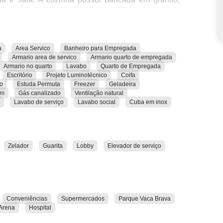
l também conta com despensa, entrada de serviço,
zinha está equipada com fogão cooktop, freezer e
ara instalação de wifi, interfone, lavabo, lavabo de
icroondas. O imóvel é mobiliado, possui piso de
 empregada, sala de jantar, suíte, TV, TV a cabo,
a
Area Servico
Banheiro para Empregada
Armario area de servico
Armario quarto de empregada
Armario no quarto
Lavabo
Quarto de Empregada
ado possui elevador social, elevador de serviço,
Escritório
Projeto Luminotécnico
Coifa
by, portaria 24 horas e zelador.
ço
Estuda Permuta
Freezer
Geladeira
em
Gás canalizado
Ventilação natural
, clubes, Colégio Arena, conveniências, escolas,
Lavabo de serviço
Lavabo social
Cuba em inox
, hospital, Parque Vaca Brava, restaurantes e
erificar pessoalmente todas as comodidades e
Zelador
Guarita
Lobby
Elevador de serviço
Conveniências
Supermercados
Parque Vaca Brava
Arena
Hospital