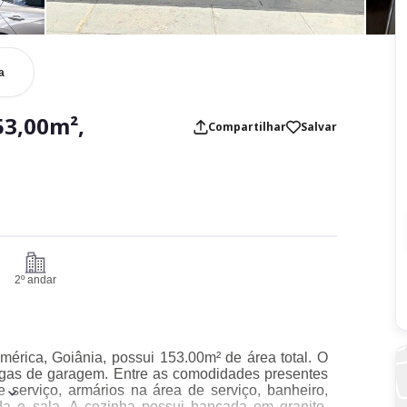
a
53,00m²,
Compartilhar
Salvar
2º andar
mérica, Goiânia, possui 153.00m² de área total. O
vagas de garagem. Entre as comodidades presentes
 serviço, armários na área de serviço, banheiro,
ada e sala. A cozinha possui bancada em granito,