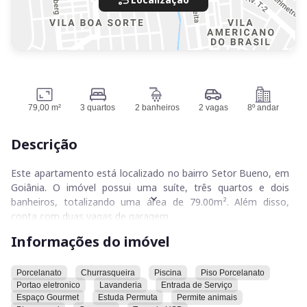
79,00 m²
3 quartos
2 banheiros
2 vagas
8º andar
Descrição
Este apartamento está localizado no bairro Setor Bueno, em
Goiânia. O imóvel possui uma suíte, três quartos e dois
banheiros, totalizando uma área de 79.00m². Além disso,
conta com duas vagas de garagem.
Informações do imóvel
O apartamento dispõe de várias comodidades, incluindo
tomada USB, entrada de serviço e permissão para animais.
Há uma piscina no local, e o piso é de porcelanato. O espaço
Porcelanato
Churrasqueira
Piscina
Piso Porcelanato
Portao eletronico
Lavanderia
Entrada de Serviço
gourmet e o playground são outras características do imóvel.
Espaço Gourmet
Estuda Permuta
Permite animais
O portão eletrônico proporciona acesso ao local, que