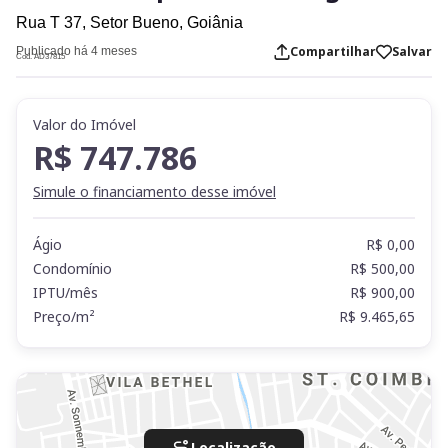
Rua T 37,
Setor Bueno,
Goiânia
Compartilhar
Salvar
Publicado há 4 meses
Cod. AD37815
Valor do Imóvel
R$ 747.786
Simule o financiamento desse imóvel
Ágio
R$ 0,00
Condomínio
R$ 500,00
IPTU/mês
R$ 900,00
Preço/m²
R$ 9.465,65
Localização