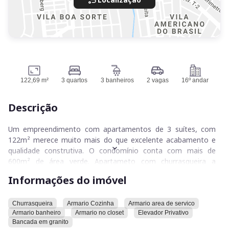
122,69 m²
3 quartos
3 banheiros
2 vagas
16º andar
Descrição
Um empreendimento com apartamentos de 3 suítes, com
122m² merece muito mais do que excelente acabamento e
qualidade construtiva. O condomínio conta com mais de
600m² de área verde. Apartameto com churrasqueira a
carvão, duas vagas paralelas, andar alto e nascente. O Planet
Informações do imóvel
está localizado no coração do
Setor Bueno
, rodeado de
estabelecimentos comerciais que garantem a praticidade e
comodidade para os moradores. O empreendimento está
Churrasqueira
Armario Cozinha
Armario area de servico
Armario banheiro
Armario no closet
Elevador Privativo
localizado próximo a supermercados, farmácias,
Bancada em granito
restaurantes, academias, além de estar a menos de 3