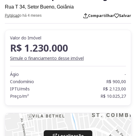
Rua T 34,
Setor Bueno,
Goiânia
Compartilhar
Salvar
Publicado há 4 meses
Cod. AT37834
Valor do Imóvel
R$ 1.230.000
Simule o financiamento desse imóvel
Ágio
-
Condomínio
R$ 900,00
IPTU/mês
R$ 2.123,00
Preço/m²
R$ 10.025,27
Localização