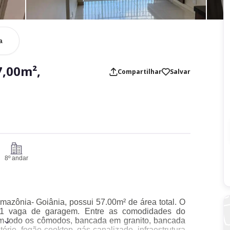
a
,00m²,
Compartilhar
Salvar
8º andar
mazônia- Goiânia, possui 57.00m² de área total. O
 1 vaga de garagem. Entre as comodidades do
 em todo os cômodos, bancada em granito, bancada
ório, fogão cooktop, gás canalizado, infraestrutura