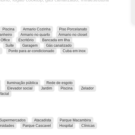
is, piscina, piso de porcelanato, ponto para ar-
 com blindex.
tário, câmeras de segurança, elevador de serviço,
blica, jardim, piscina, reconhecimento facial, rede
Piscina
Armario Cozinha
Piso Porcelanato
 vigilância 24h e zelador.
anheiro
Armario no quarto
Armario no closet
ti Shopping, ciclofaixas, clínicas, clubes, escolas,
Office
Escritório
Bancada em Ilha
e Cascavel, Parque Macambira, Parque Serrinha,
Suíte
Garagem
Gás canalizado
Ponto para ar-condicionado
Cuba em inox
ar todas as suas características e localização.
Iluminação pública
Rede de esgoto
Elevador social
Jardim
Piscina
Zelador
facial
Supermercados
Atacadista
Parque Macambira
rsidades
Parque Cascavel
Hospital
Clínicas