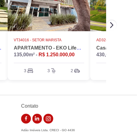
VT34016 -
SETOR MARISTA
AD32486 -
CONDOMÍNIO D
INS NÁPOLES
APARTAMENTO - EKO LifeStyle
135,00m² -
R$ 1.250.000,00
430,00m² -
R$ 5.5
3
3
2
4
6
Contato
Adão Imóveis Ltda. CRECI - GO 4436