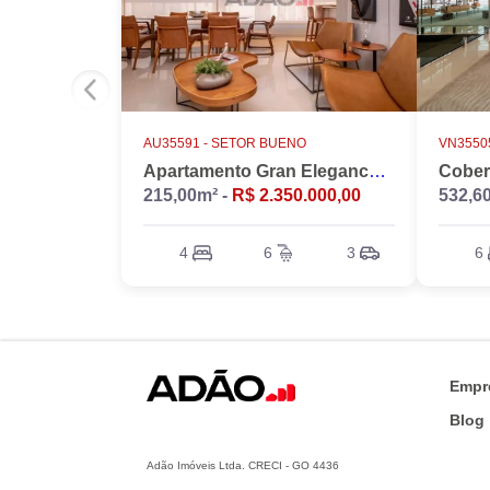
AU35591 -
SETOR BUENO
VN35505
Apartamento Gran Elegance - 4 suites + Home Office
215,00m² -
R$ 2.350.000,00
532,6
4
6
3
6
Empr
Blog
Adão Imóveis Ltda. CRECI - GO 4436