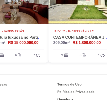
 -
JARDIM GOIÁS
TA35162 -
JARDINS NÁPOLES
Cobertura luxuosa no Parque Flamboyant, Jardim Goiás. Duplex, 533m2, 4 suítes, Piscina, 7 vagas, nascente.
CASA CONTEMPORÂNEA JARD
0m² -
R$ 15.000.000,00
209,00m² -
R$ 1.800.000,00
6
7
3
5
4
esas
Termos de Uso
Política de Privacidade
Ouvidoria