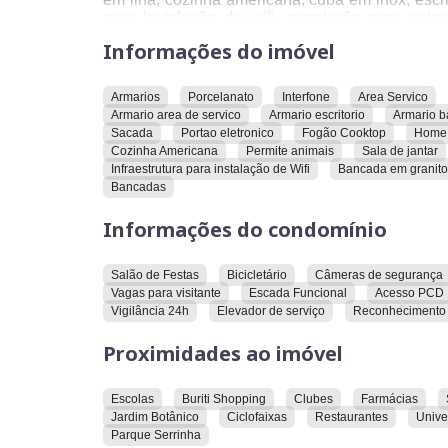
para instalação de wifi, permissão para anima
condicionado, portão eletrônico, sacada fechada
Informações do imóvel
O condomínio oferece acesso para PCD, bicicle
elevador social, escada funcional, iluminação pú
Armarios
Porcelanato
Interfone
Area Servico
de esgoto, salão de festas, vagas para visitantes,
Armario area de servico
Armario escritorio
Armario b
Está localizado próximo a um atacadista, ao Buri
Sacada
Portao eletronico
Fogão Cooktop
Home 
farmácias, hospital, Jardim Botânico, Parqu
Cozinha Americana
Permite animais
Sala de jantar
restaurantes, supermercados e universidades.
Infraestrutura para instalação de Wifi
Bancada em granito
Bancadas
Convidamos você a conhecer este imóvel e explor
Informações do condomínio
Salão de Festas
Bicicletário
Câmeras de segurança
Vagas para visitante
Escada Funcional
Acesso PCD
Vigilância 24h
Elevador de serviço
Reconhecimento 
Proximidades ao imóvel
Escolas
Buriti Shopping
Clubes
Farmácias
Jardim Botânico
Ciclofaixas
Restaurantes
Unive
Parque Serrinha