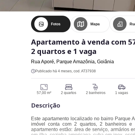
Fotos
Mapa
Ru
Apartamento à venda com 57
2 quartos e 1 vaga
Rua Aporé,
Parque Amazônia,
Goiânia
Publicado há 4 meses
, cod. AT37938
57,00 m²
2 quartos
2 banheiros
1 vagas
Descrição
Este apartamento localizado no bairro Parque A
imóvel conta com 2 quartos, 2 banheiros e
apartamento estão: área de serviço, armários
em ilha, cozinha americana, cuba em inox, escrit