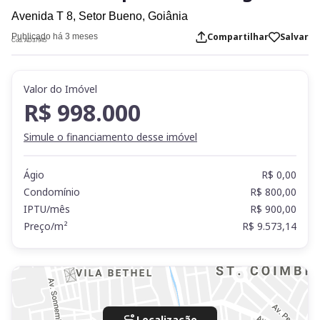
Avenida T 8,
Setor Bueno,
Goiânia
Compartilhar
Salvar
Publicado há 3 meses
Cod. AD37945
Valor do Imóvel
R$ 998.000
Simule o financiamento desse imóvel
Ágio
R$ 0,00
Condomínio
R$ 800,00
IPTU/mês
R$ 900,00
Preço/m²
R$ 9.573,14
Localização