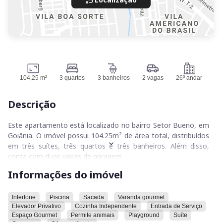
104,25 m²
3 quartos
3 banheiros
2 vagas
26º andar
Descrição
Este apartamento está localizado no bairro Setor Bueno, em
Goiânia. O imóvel possui 104.25m² de área total, distribuídos
em três suítes, três quartos e três banheiros. Além disso,
conta com duas vagas de garagem.
Informações do imóvel
A cozinha é independente, o que permite uma maior
organização do espaço. O apartamento possui um elevador
privativo, garantindo um acesso mais exclusivo ao imóvel. Há
Interfone
Piscina
Sacada
Varanda gourmet
Elevador Privativo
Cozinha Independente
Entrada de Serviço
uma entrada de serviço separada, além de um interfone para
Espaço Gourmet
Permite animais
Playground
Suíte
comunicação com a portaria ou outros apartamentos. O