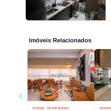
Imóveis Relacionados
AT35591 -
SETOR BUENO
VN35505