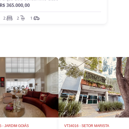
R$ 365.000,00
2
2
1
 -
JARDIM GOIÁS
VT34016 -
SETOR MARISTA