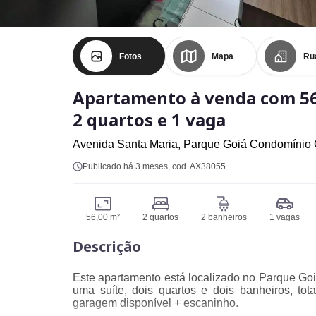
Fotos
Mapa
Ru
Apartamento à venda com 56
2 quartos e 1 vaga
Avenida Santa Maria,
Parque Goiá Condomínio 
Publicado há 3 meses
, cod. AX38055
56,00 m²
2 quartos
2 banheiros
1 vagas
Descrição
Este apartamento está localizado no Parque Go
uma suíte, dois quartos e dois banheiros, t
garagem disponível + escaninho.