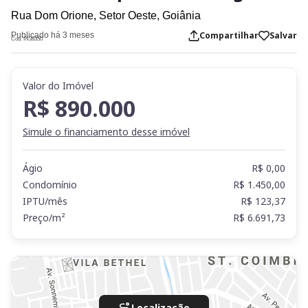
Rua Dom Orione,
Setor Oeste,
Goiânia
Compartilhar
Salvar
Publicado há 3 meses
Cod. IN38350
Valor do Imóvel
R$ 890.000
Simule o financiamento desse imóvel
Ágio
R$ 0,00
Condomínio
R$ 1.450,00
IPTU/mês
R$ 123,37
Preço/m²
R$ 6.691,73
Localização