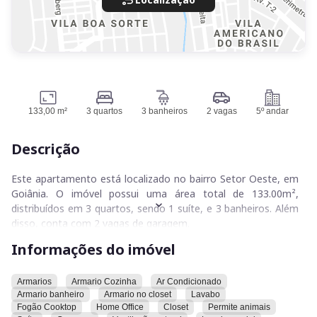
133,00 m²
3 quartos
3 banheiros
2 vagas
5º andar
Descrição
Este apartamento está localizado no bairro Setor Oeste, em
Goiânia. O imóvel possui uma área total de 133.00m²,
distribuídos em 3 quartos, sendo 1 suíte, e 3 banheiros. Além
disso, conta com 2 vagas de garagem.
Informações do imóvel
Apartamento de 133 m²
5º andar | recém reformado
Armarios
Armario Cozinha
Ar Condicionado
Armario banheiro
Armario no closet
Lavabo
🛏️ 3 quartos (1 suíte com closet)
Fogão Cooktop
Home Office
Closet
Permite animais
🛋️ Sala ampla integrada com cozinha espaçosa