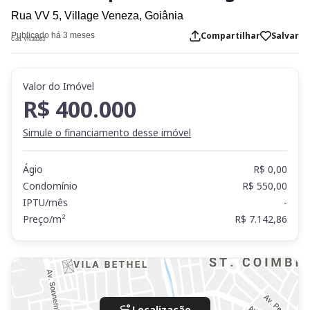
Rua VV 5,
Village Veneza,
Goiânia
Compartilhar
Salvar
Publicado há 3 meses
Cod. VN38363
Valor do Imóvel
R$ 400.000
Simule o financiamento desse imóvel
Ágio
R$ 0,00
Condomínio
R$ 550,00
IPTU/mês
-
Preço/m²
R$ 7.142,86
Localização