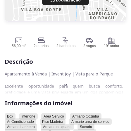
56,00 m²
2 quartos
2 banheiros
2 vagas
19º andar
Descrição
Apartamento à Venda | Invent Joy | Vista para o Parque
Excelente oportunidade para quem busca conforto,
praticidade e uma vista privilegiada em um dos condomínios
mais desejados da região.
Informações do imóvel
Detalhes do imóvel:
Box
Interfone
Area Servico
Armario Cozinha
Ar Condicionado
Piso Madeira
Armario area de servico
56 m² muito bem distribuídos
Armario banheiro
Armario no quarto
Sacada
2 quartos, sendo 1 suíte