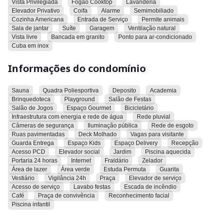
Vista Privilegiada
Fogão Cooktop
Lavanderia
19º andar (andar alto)
Elevador Privativo
Coifa
Alarme
Semimobiliado
Posição nascente — mais ventilação e conforto térmico
Cozinha Americana
Entrada de Serviço
Permite animais
Vista livre para o parque
Sala de jantar
Suíte
Garagem
Ventilação natural
2 vagas de garagem
Vista livre
Bancada em granito
Ponto para ar-condicionado
Cuba em inox
Diferenciais do apartamento:
Informações do condomínio
Móveis planejados em todos os ambientes
Espelhos instalados
Sauna
Quadra Poliesportiva
Deposito
Academia
Fogão cooktop
Brinquedoteca
Playground
Salão de Festas
Sugar (depurador de ar)
Salão de Jogos
Espaço Gourmet
Bicicletário
Infraestrutura com energia e rede de água
Rede pluvial
Fechadura eletrônica
Câmeras de segurança
Iluminação pública
Rede de esgoto
Tela de proteção nas janelas e sacada
Ruas pavimentadas
Deck Molhado
Vagas para visitante
Sacada com cortina de vidro
Guarda Entrega
Espaço Kids
Espaço Delivery
Recepção
Persianas na sacada e cozinha
Acesso PCD
Elevador social
Jardim
Piscina aquecida
Portaria 24 horas
Internet
Fraldário
Zelador
Valor de venda: R$ 400.000,00
Área de lazer
Área verde
Estuda Permuta
Guarita
Vestiário
Vigilância 24h
Praça
Elevador de serviço
Condomínio: R$ 550,00
Acesso de serviço
Lavabo festas
Escada de incêndio
Café
Praça de convivência
Reconhecimento facial
Imóvel pronto para morar, ideal para quem busca qualidade
Piscina infantil
de vida, conforto e praticidade no dia a dia. Excelente