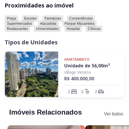
também para investimento, com ótima liquidez e valorização.
Proximidades ao imóvel
Agende sua visita:
Praça
Escolas
Farmácias
Conveniências
Kelly Corretora | CRECI 47.490
Supermercados
Atacadista
Parque Macambira
📲 (62) 99867-2840
Restaurantes
Universidades
Hospital
Clínicas
Tipos de Unidades
APARTAMENTO
Unidade de
56,00
m²
Village Veneza
R$ 400.000,00
2
2
2
Imóveis Relacionados
Ver todos